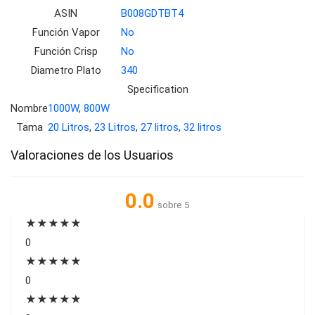
ASIN
B008GDTBT4
Función Vapor
No
Función Crisp
No
Diametro Plato
340
Specification
Nombre
1000W
,
800W
Tama
20 Litros
,
23 Litros
,
27 litros
,
32 litros
Valoraciones de los Usuarios
0.0
sobre 5
★
★
★
★
★
0
★
★
★
★
★
0
★
★
★
★
★