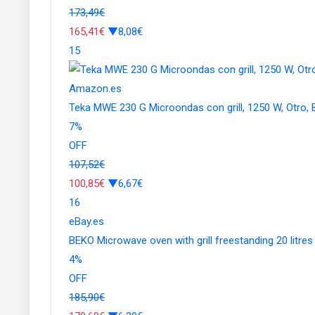
173,49€
165,41€
▼8,08€
15
Amazon.es
Teka MWE 230 G Microondas con grill, 1250 W, Otro, 
7
%
OFF
107,52€
100,85€
▼6,67€
16
eBay.es
BEKO Microwave oven with grill freestanding 20 litr
4
%
OFF
185,90€