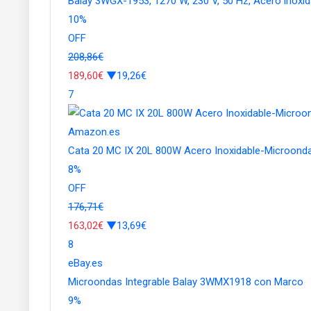
Balay 3WGX-1953, 1270 W, 230 V, 50 Hz, Acero inoxid
10
%
OFF
208,86€
189,60€
▼19,26€
7
Amazon.es
Cata 20 MC IX 20L 800W Acero Inoxidable-Microondas
8
%
OFF
176,71€
163,02€
▼13,69€
8
eBay.es
Microondas Integrable Balay 3WMX1918 con Marco
9
%