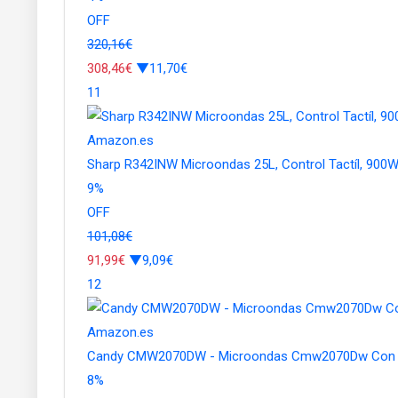
OFF
320,16€
308,46€
▼11,70€
11
Amazon.es
Sharp R342INW Microondas 25L, Control Tactíl, 900
9
%
OFF
101,08€
91,99€
▼9,09€
12
Amazon.es
Candy CMW2070DW - Microondas Cmw2070Dw Con Ca
8
%