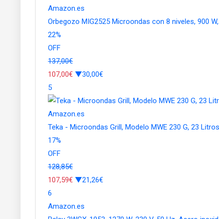
Amazon.es
Orbegozo MIG2525 Microondas con 8 niveles, 900 W, 2
22
%
OFF
137,00€
107,00€
▼30,00€
5
Amazon.es
Teka - Microondas Grill, Modelo MWE 230 G, 23 Litros
17
%
OFF
128,85€
107,59€
▼21,26€
6
Amazon.es