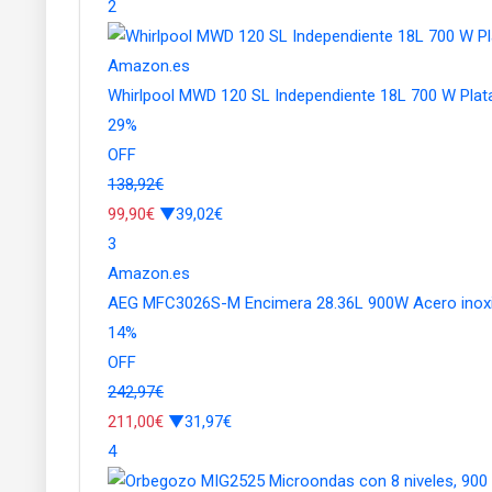
2
Amazon.es
Whirlpool MWD 120 SL Independiente 18L 700 W Pla
29
%
OFF
138,92€
99,90€
▼39,02€
3
Amazon.es
AEG MFC3026S-M Encimera 28.36L 900W Acero inoxid
14
%
OFF
242,97€
211,00€
▼31,97€
4