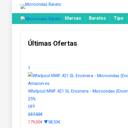
Marcas
Baratos
Tipo
Últimas Ofertas
1
Amazon.es
Whirlpool MWF 421 SL Encimera - Microondas (Enci
25
%
OFF
237,53€
179,00€
▼58,53€