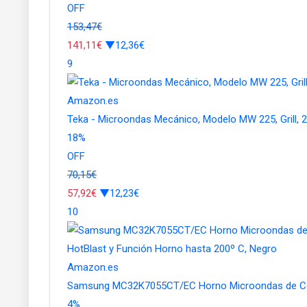
OFF
153,47€
141,11€
▼12,36€
9
Amazon.es
Teka - Microondas Mecánico, Modelo MW 225, Grill, 20
18
%
OFF
70,15€
57,92€
▼12,23€
10
Amazon.es
Samsung MC32K7055CT/EC Horno Microondas de Conve
4
%