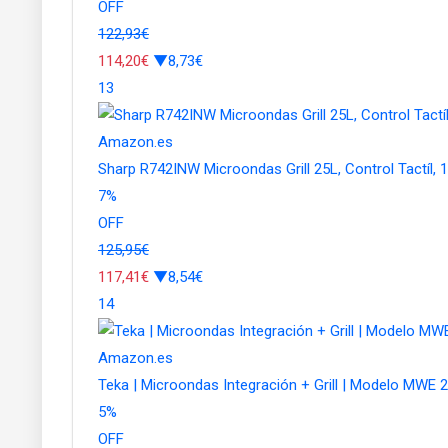
OFF
122,93€
114,20€
▼8,73€
13
Amazon.es
Sharp R742INW Microondas Grill 25L, Control Tactíl, 1
7
%
OFF
125,95€
117,41€
▼8,54€
14
Amazon.es
Teka | Microondas Integración + Grill | Modelo MWE 2
5
%
OFF