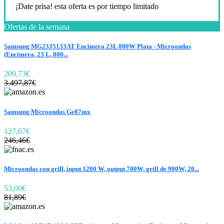
¡Date prisa! esta oferta es por tiempo limitado
Ofertas de la semana
Samsung MG23J5133AT Encimera 23L 800W Plata - Microondas
(Encimera, 23 L, 800...
209,73€
3.497,87€
Samsung Microondas Ge87mx
127,67€
246,46€
Microondas con grill, input 1200 W, output 700W, grill de 900W, 20...
53,00€
81,89€