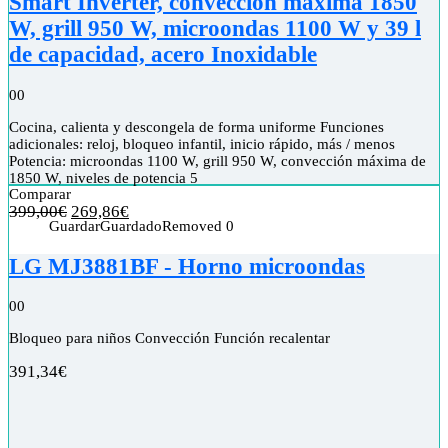
Smart Inverter, convección máxima 1850
W, grill 950 W, microondas 1100 W y 39 l
de capacidad, acero Inoxidable
0
0
Cocina, calienta y descongela de forma uniforme Funciones
adicionales: reloj, bloqueo infantil, inicio rápido, más / menos
Potencia: microondas 1100 W, grill 950 W, convección máxima de
1850 W, niveles de potencia 5
Comparar
399,00
€
269,86
€
Guardar
Guardado
Removed
0
LG MJ3881BF - Horno microondas
0
0
Bloqueo para niños Convección Función recalentar
391,34
€