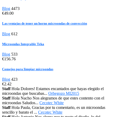
Blog
4473
€49.00
Las ventajas de tener un horno microondas de convección
Blog
612
Microondas Integrable Teka
Blog
533
€156.76
Consejos para limpiar microondas
Blog
423
€2.42
Staff
Hola Dolores! Estamos encantados que hayas elegido el
microondas que buscabas...
Orbegozo MI2015
Staff
Hola Nacho Nos alegramos de que estes contento con el
microondas Saludos...
Cecotec White
Staff
Hola Paula, Gracias por tu comentario, es un microondas
sencillo y barato el ...
Cecotec White
Staff
Hola Antonio Nos alegra que te guste el diseño, lo del