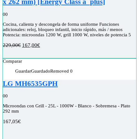
x 262 mm) [Energy Class a_plus]
0
0
Cocina, calienta y descongela de forma uniforme Funciones
adicionales: reloj, bloqueo infantil, inicio rápido, más / menos
Potencia: microondas 1200 W, grill 1000 W, niveles de potencia 5
229,00
€
167,00
€
Comparar
Guardar
Guardado
Removed
0
LG MH6535GPH
0
0
Microondas con Grill - 25L - 1000W - Blanco - Sobremesa - Plato
292 mm
167,05
€