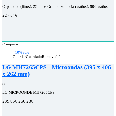
Capacidad (litros): 25 litros Grill: si Potencia (watios): 900 watios
227,84
€
Comparar
- 10%
Sale!
Guardar
Guardado
Removed
0
LG MH7265CPS - Microondas (395 x 406
x 262 mm)
0
0
LG MICROONDE MH7265CPS
289,05
€
260,23
€