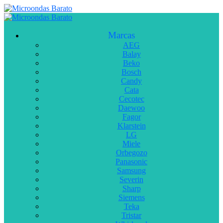
Marcas
AEG
Balay
Beko
Bosch
Candy
Cata
Cecotec
Daewoo
Fagor
Klarstein
LG
Miele
Orbegozo
Panasonic
Samsung
Severin
Sharp
Siemens
Teka
Tristar