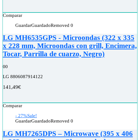
Comparar
Guardar
Guardado
Removed
0
LG MH6535GPS - Microondas (322 x 335
x 228 mm, Microondas con grill, Encimera,
Tocar, Parrilla de cuarzo, Negro)
0
0
LG 8806087914122
141,49
€
Comparar
- 27%
Sale!
Guardar
Guardado
Removed
0
LG MH7265DPS – Microwave (395 x 406