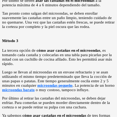
Por último se deben
asar las castañas en el microondas
a la
potencia máxima de 4 a 6 minutos dependiendo del tamaño.
Tan pronto como salgan del microondas, se deben enrollar
suavemente las castañas entre un paño limpio, teniendo cuidado de
no quemarse. Una vez que las castañas estén frescas, se puede retirar
la corteza por completo y la piel oscura que las rodea.
Método 3
La tercera opción de
cómo asar castañas en el microondas
, es
tomando cada castaña y colocarlas en una tabla para picarlas por la
mitad con un cuchillo de cocina afilado. Esto les permitirá asar más
rápido.
Luego se llevan al microondas en un envase refractario y se asan
utilizando el mismo tiempo predeterminado que lleva la cocción de
unas papas o patatas. Este tiempo generalmente oscila entre 2 y 5
minutos en cualquier
microondas pequeño
. La potencia de un horno
microondas barato
o muy costoso, tampoco influye.
Por último al retirar las castañas del microondas, se deben dejar
enfriar. Para comerlas se pueden morder directamente dentro de la
corteza o se puede retirar su pulpa con una cuchara.
Ya sabemos
cómo asar castañas en el microondas
de tres formas