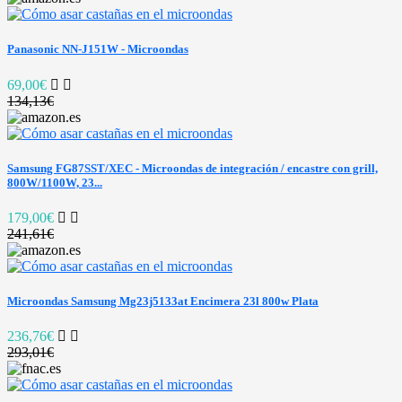
Panasonic NN-J151W - Microondas
69,00€
134,13€
Samsung FG87SST/XEC - Microondas de integración / encastre con grill,
800W/1100W, 23...
179,00€
241,61€
Microondas Samsung Mg23j5133at Encimera 23l 800w Plata
236,76€
293,01€