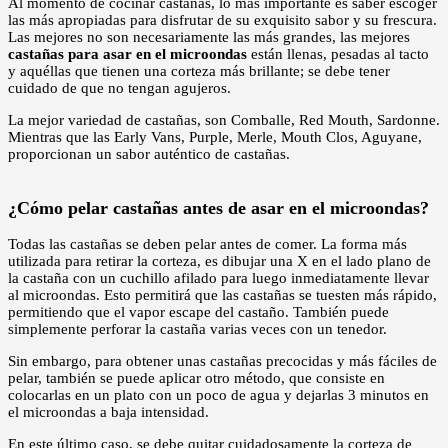
Al momento de cocinar castañas, lo más importante es saber escoger
las más apropiadas para disfrutar de su exquisito sabor y su frescura.
Las mejores no son necesariamente las más grandes, las mejores
castañas para asar en el microondas
están llenas, pesadas al tacto
y aquéllas que tienen una corteza más brillante; se debe tener
cuidado de que no tengan agujeros.
La mejor variedad de castañas, son Comballe, Red Mouth, Sardonne.
Mientras que las Early Vans, Purple, Merle, Mouth Clos, Aguyane,
proporcionan un sabor auténtico de castañas.
¿Cómo pelar castañas antes de asar en el microondas?
Todas las castañas se deben pelar antes de comer. La forma más
utilizada para retirar la corteza, es dibujar una X en el lado plano de
la castaña con un cuchillo afilado para luego inmediatamente llevar
al microondas. Esto permitirá que las castañas se tuesten más rápido,
permitiendo que el vapor escape del castaño. También puede
simplemente perforar la castaña varias veces con un tenedor.
Sin embargo, para obtener unas castañas precocidas y más fáciles de
pelar, también se puede aplicar otro método, que consiste en
colocarlas en un plato con un poco de agua y dejarlas 3 minutos en
el microondas a baja intensidad.
En este último caso, se debe quitar cuidadosamente la corteza de