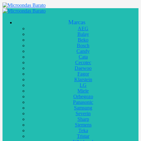
Marcas
AEG
Balay
Beko
Bosch
Candy
Cata
Cecotec
Daewoo
Fagor
Klarstein
LG
Miele
Orbegozo
Panasonic
Samsung
Severin
Sharp
Siemens
Teka
Tristar