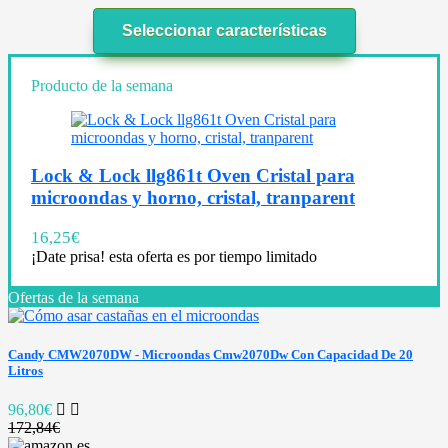
Seleccionar características
Producto de la semana
Lock & Lock llg861t Oven Cristal para
microondas y horno, cristal, tranparent
16,25
€
¡Date prisa! esta oferta es por tiempo limitado
Ofertas de la semana
Candy CMW2070DW - Microondas Cmw2070Dw Con Capacidad De 20
Litros
96,80€
172,84€