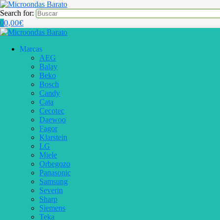
Search for:
0,00
€
0
Marcas
AEG
Balay
Beko
Bosch
Candy
Cata
Cecotec
Daewoo
Fagor
Klarstein
LG
Miele
Orbegozo
Panasonic
Samsung
Severin
Sharp
Siemens
Teka