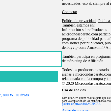
necesidades, eso sí, siempre al 
Contactar
Política de privacidad
|
Política
También estamos en:
Información sobre Productos
Microondasbarato.com partici
programa de publicidad para af
comisiones por publicidad, pu
de.buyvip.com/ Amazon.fr/ Ama
También participa en programas
de márketing de Afiliación.
Todos los productos mostrados s
ajenas a microondasbarato.com,
relacionada con la compra y ta
© 2020 Microondasbarato.com -
Uso de cookies
800 W, 20 litros
Este sitio web utiliza cookies para que u
para la aceptación de las mencionadas coo
política de privacidad
ACEPTAR
Aviso de cookies