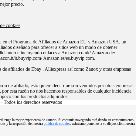
mejor precio.
 de cookies
pa en el Programa de Afiliados de Amazon EU y Amazon USA, un
iliados diseñado para ofrecer a sitios web un modo de obtener
blicitando e incluyendo enlaces a Amazon.co.uk/ Amazon.de/
zon.it/it.buyvip.com/ Amazon.es/es.buyvip.com.
 de afiliados de Ebay , Alliexpress así como Zanox y otras empresas
on de afiliado, esto quiere decir que son vendidos por otras empresas
 por esta razón no nos hacemos responsables de cualquier incidencia
mpoco con los productos adquiridos
 Todos los derechos reservados
sted tenga la mejor experiencia de usuario. Si continúa navegando está dando su consentimiento
kies y la aceptación de nuestra
política de cookies
, asimismo ponemos a su disposición nuestra