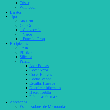
Tristar
Whirlpool
Baratos
Tipo
Sin Grill
Con Grill
+ Convección
+ Vapor
+ Función Crisp
Recipientes
Cristal
Plástico
Silicona
Para…
Asar Patatas
Cocer Arroz
Cocer Huevos
Cocina Vapor
Escalfar Huevos
Esterilizar biberones
Hacer Tortilla
Palomitas de maiz
Accesorios
Esterilizadores de Microondas