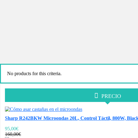
No products for this criteria.
PRECIO
Sharp R242BKW Microondas 20L, Control Táctil, 800W, Black, 
95,00€
160,00€