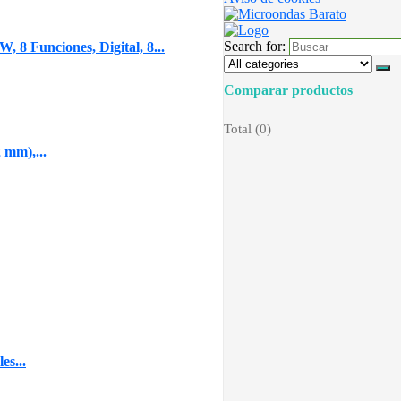
Search for:
8 Funciones, Digital, 8...
Comparar productos
Total (
0
)
mm),...
es...