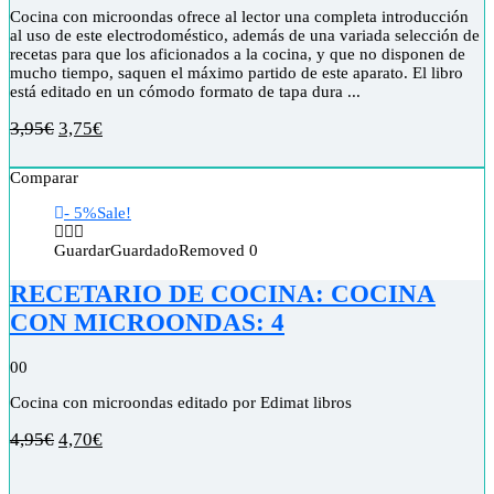
Cocina con microondas ofrece al lector una completa introducción
al uso de este electrodoméstico, además de una variada selección de
recetas para que los aficionados a la cocina, y que no disponen de
mucho tiempo, saquen el máximo partido de este aparato. El libro
está editado en un cómodo formato de tapa dura ...
3,95
€
3,75
€
Comparar
- 5%
Sale!
Guardar
Guardado
Removed
0
RECETARIO DE COCINA: COCINA
CON MICROONDAS: 4
0
0
Cocina con microondas editado por Edimat libros
4,95
€
4,70
€