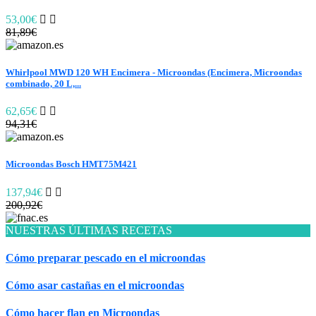
53,00€
81,89€
Whirlpool MWD 120 WH Encimera - Microondas (Encimera, Microondas
combinado, 20 L,...
62,65€
94,31€
Microondas Bosch HMT75M421
137,94€
200,92€
NUESTRAS ÚLTIMAS RECETAS
Cómo preparar pescado en el microondas
Cómo asar castañas en el microondas
Cómo hacer flan en Microondas