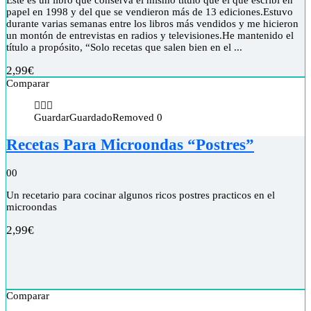
Este es un libro que conserva el mismo título que el que escribí en
papel en 1998 y del que se vendieron más de 13 ediciones.Estuvo
durante varias semanas entre los libros más vendidos y me hicieron
un montón de entrevistas en radios y televisiones.He mantenido el
título a propósito, “Solo recetas que salen bien en el ...
2,99
€
Comparar
Guardar
Guardado
Removed
0
Recetas Para Microondas “Postres”
0
0
Un recetario para cocinar algunos ricos postres practicos en el
microondas
2,99
€
Comparar