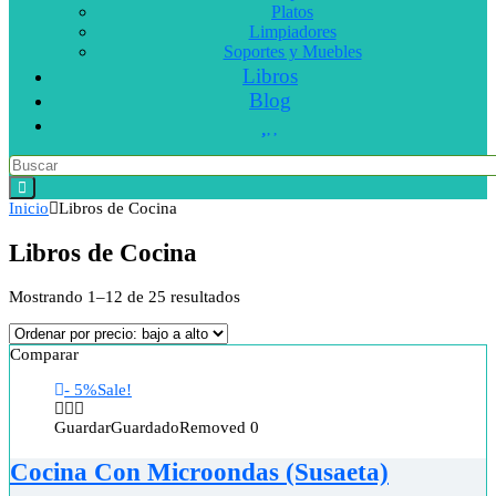
Platos
Limpiadores
Soportes y Muebles
Libros
Blog
Inicio
Libros de Cocina
Libros de Cocina
Mostrando 1–12 de 25 resultados
Comparar
- 5%
Sale!
Guardar
Guardado
Removed
0
Cocina Con Microondas (Susaeta)