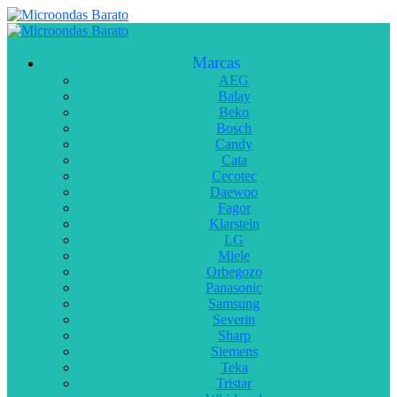
Marcas
AEG
Balay
Beko
Bosch
Candy
Cata
Cecotec
Daewoo
Fagor
Klarstein
LG
Miele
Orbegozo
Panasonic
Samsung
Severin
Sharp
Siemens
Teka
Tristar