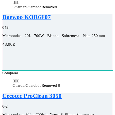
Guardar
Guardado
Removed
1
Daewoo KOR6F07
0
49
Microondas - 20L - 700W - Blanco - Sobremesa - Plato 250 mm
48,00
€
Comparar
Guardar
Guardado
Removed
0
Cecotec ProClean 3050
0
-2
Microondas – 20L – 700W – Negro & Plata – Sobremesa