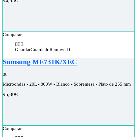
94,95
€
Comparar
Guardar
Guardado
Removed
0
Samsung ME731K/XEC
0
0
Microondas - 20L - 800W - Blanco - Sobremesa - Plato de 255 mm
95,00
€
Comparar