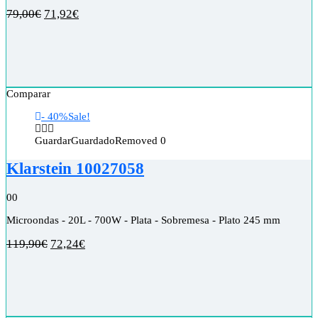
79,00
€
71,92
€
Comparar
- 40%
Sale!
Guardar
Guardado
Removed
0
Klarstein 10027058
0
0
Microondas - 20L - 700W - Plata - Sobremesa - Plato 245 mm
119,90
€
72,24
€