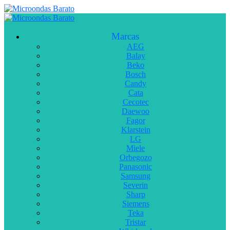
Marcas
AEG
Balay
Beko
Bosch
Candy
Cata
Cecotec
Daewoo
Fagor
Klarstein
LG
Miele
Orbegozo
Panasonic
Samsung
Severin
Sharp
Siemens
Teka
Tristar