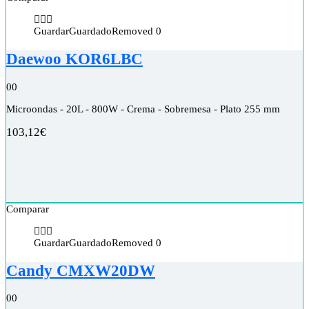
Guardar
Guardado
Removed
0
Daewoo KOR6LBC
0
0
Microondas - 20L - 800W - Crema - Sobremesa - Plato 255 mm
103,12
€
Comparar
Guardar
Guardado
Removed
0
Candy CMXW20DW
0
0