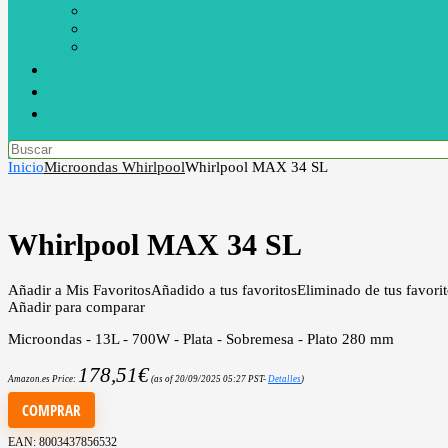
Inicio
Microondas Whirlpool
Whirlpool MAX 34 SL
Whirlpool MAX 34 SL
Añadir a Mis Favoritos
Añadido a tus favoritos
Eliminado de tus favori
Añadir para comparar
Microondas - 13L - 700W - Plata - Sobremesa - Plato 280 mm
178,51
€
Amazon.es Price:
(as of 20/09/2025 05:27 PST-
Detalles
)
COMPRAR
EAN:
8003437856532