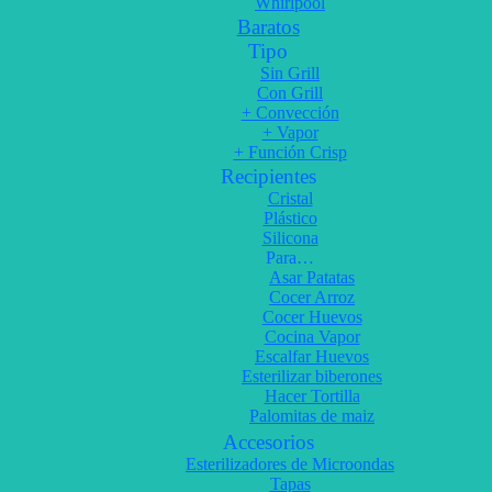
Whirlpool
Baratos
Tipo
Sin Grill
Con Grill
+ Convección
+ Vapor
+ Función Crisp
Recipientes
Cristal
Plástico
Silicona
Para…
Asar Patatas
Cocer Arroz
Cocer Huevos
Cocina Vapor
Escalfar Huevos
Esterilizar biberones
Hacer Tortilla
Palomitas de maiz
Accesorios
Esterilizadores de Microondas
Tapas