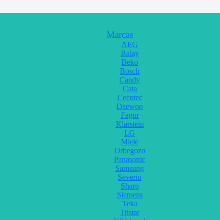
Marcas
AEG
Balay
Beko
Bosch
Candy
Cata
Cecotec
Daewoo
Fagor
Klarstein
LG
Miele
Orbegozo
Panasonic
Samsung
Severin
Sharp
Siemens
Teka
Tristar