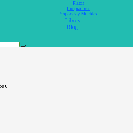
Platos
Limpiadores
Soportes y Muebles
Libros
Blog
tos
0