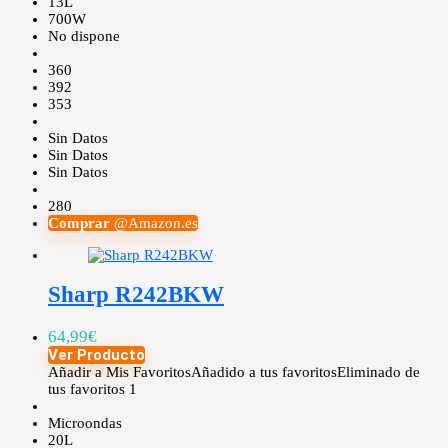
13L
700W
No dispone
360
392
353
Sin Datos
Sin Datos
Sin Datos
280
Comprar
@Amazon.es
Sharp R242BKW
64,99
€
Ver Producto
Añadir a Mis Favoritos
Añadido a tus favoritos
Eliminado de
tus favoritos
1
Microondas
20L