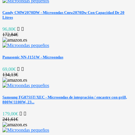
Candy CMW2070DW - Microondas Cmw2070Dw Con Capacidad De 20
Litros
96,80€
172,84€
Panasonic NN-J151W - Microondas
69,00€
134,13€
Samsung FG87SST/XEC - Microondas de integración / encastre con grill,
800W/1100W, 23...
179,00€
241,61€