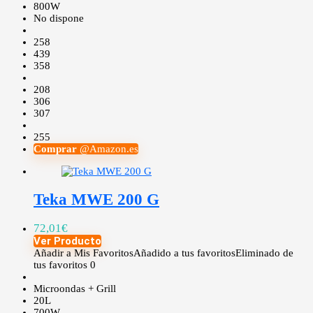
800W
No dispone
258
439
358
208
306
307
255
Comprar
@Amazon.es
Teka MWE 200 G
72,01
€
Ver Producto
Añadir a Mis Favoritos
Añadido a tus favoritos
Eliminado de
tus favoritos
0
Microondas + Grill
20L
700W