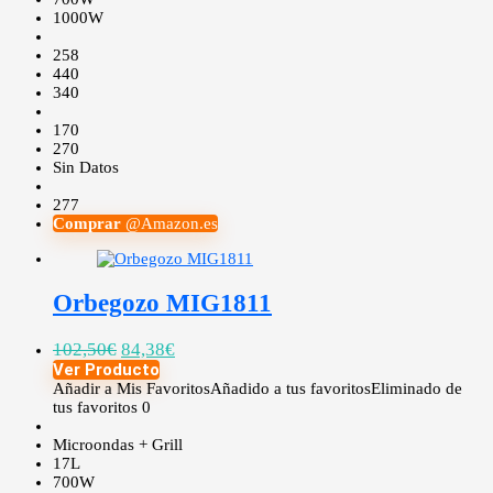
1000W
258
440
340
170
270
Sin Datos
277
Comprar
@Amazon.es
Orbegozo MIG1811
102,50
€
84,38
€
Ver Producto
Añadir a Mis Favoritos
Añadido a tus favoritos
Eliminado de
tus favoritos
0
Microondas + Grill
17L
700W