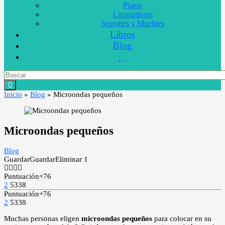
Platos
Limpiadores
Soportes y Muebles
Libros
Blog
Inicio
»
Blog
»
Microondas pequeños
Microondas pequeños
Blog
Guardar
Guardar
Eliminar
1
Puntuación
+76
2
5338
Puntuación
+76
2
5338
Muchas personas eligen
microondas pequeños
para colocar en su