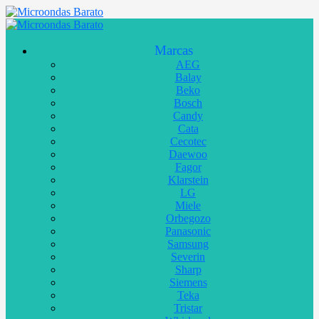
Marcas
AEG
Balay
Beko
Bosch
Candy
Cata
Cecotec
Daewoo
Fagor
Klarstein
LG
Miele
Orbegozo
Panasonic
Samsung
Severin
Sharp
Siemens
Teka
Tristar