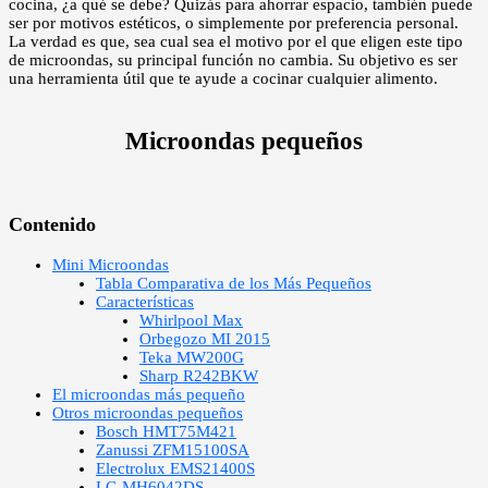
cocina, ¿a qué se debe? Quizás para ahorrar espacio, también puede
ser por motivos estéticos, o simplemente por preferencia personal.
La verdad es que, sea cual sea el motivo por el que eligen este tipo
de microondas, su principal función no cambia. Su objetivo es ser
una herramienta útil que te ayude a cocinar cualquier alimento.
Microondas pequeños
Contenido
Mini Microondas
Tabla Comparativa de los Más Pequeños
Características
Whirlpool Max
Orbegozo MI 2015
Teka MW200G
Sharp R242BKW
El microondas más pequeño
Otros microondas pequeños
Bosch HMT75M421
Zanussi ZFM15100SA
Electrolux EMS21400S
LG MH6042DS