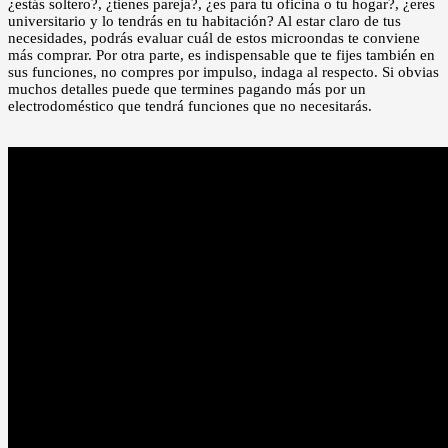
¿estás soltero?, ¿tienes pareja?, ¿es para tu oficina o tu hogar?, ¿eres
universitario y lo tendrás en tu habitación? Al estar claro de tus
necesidades, podrás evaluar cuál de estos microondas te conviene
más comprar. Por otra parte, es indispensable que te fijes también en
sus funciones, no compres por impulso, indaga al respecto. Si obvias
muchos detalles puede que termines pagando más por un
electrodoméstico que tendrá funciones que no necesitarás.