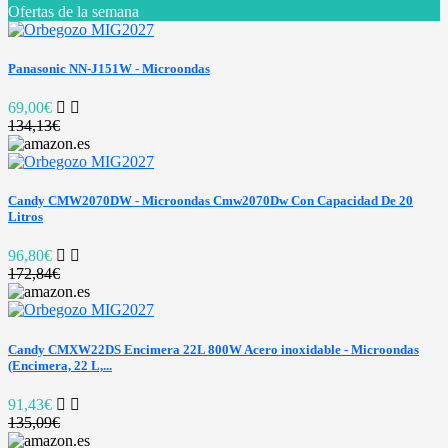
Ofertas de la semana
Panasonic NN-J151W - Microondas
69,00€
134,13€
Candy CMW2070DW - Microondas Cmw2070Dw Con Capacidad De 20
Litros
96,80€
172,84€
Candy CMXW22DS Encimera 22L 800W Acero inoxidable - Microondas
(Encimera, 22 L,...
91,43€
135,09€