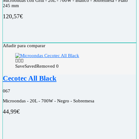
Microondas con Grill - 20L - 700W - Blanco - Sobremesa - Plato
245 mm
120,57
€
Añadir para comparar
Save
Saved
Removed
0
Cecotec All Black
0
67
Microondas - 20L - 700W - Negro - Sobremesa
44,99
€