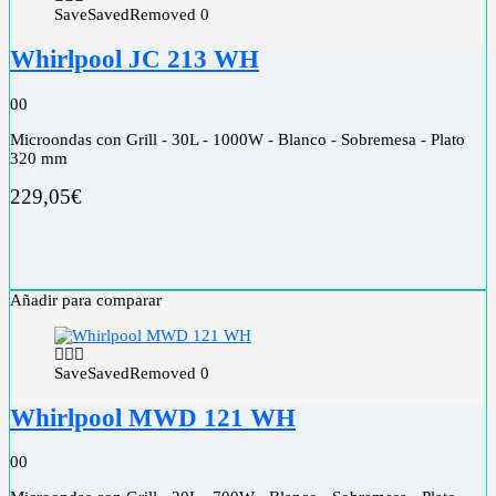
Save
Saved
Removed
0
Whirlpool JC 213 WH
0
0
Microondas con Grill - 30L - 1000W - Blanco - Sobremesa - Plato
320 mm
229,05
€
Añadir para comparar
Save
Saved
Removed
0
Whirlpool MWD 121 WH
0
0