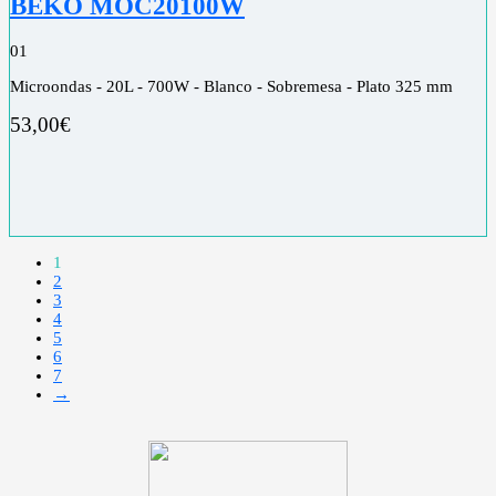
BEKO MOC20100W
0
1
Microondas - 20L - 700W - Blanco - Sobremesa - Plato 325 mm
53,00
€
1
2
3
4
5
6
7
→