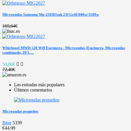
Microondas Samsung Mg-23f301tak 23l Grill 800w/1100w
169,64€
Whirlpool MWD 120 WH Encimera - Microondas (Encimera, Microondas
combinado, 20 L,...
50,06€
72,40€
Las entradas más populares
Últimos comentarios
Microondas pequeños
Blog
5339
€44.99