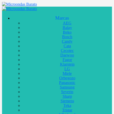
Marcas
AEG
Balay
Beko
Bosch
Candy
Cata
Cecotec
Daewoo
Fagor
Klarstein
LG
Miele
Orbegozo
Panasonic
Samsung
Severin
Sharp
Siemens
Teka
Tristar