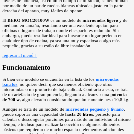
niveles de potencia, así como el tiempo de duración, se determinan
por medio de un par de ruedas blancas ubicadas justo en la parte
derecha del aparato, muy fáciles de operar.
El
BEKO MOC20100W
es un modelo de
microondas ligero
y de
mediano en tamaño, resultando ser una excelente opción para
oficinas o lugares de trabajo donde el espacio es reducido. Sin
embargo, puede resultar ideal para buscarle un lugar perfecto en
cualquier tipo de cocina, ya sea una muy espaciosa o algo más
pequeño, gracias a su estilo de libre instalación.
regresar al menú ↑
Funcionamiento
Si bien este modelo se encuentra en la lista de los
microondas
baratos
, no quiere decir que sea menos eficiente que otros
microondas o un producto de baja calidad. Contrario a esto, se trata
de un artefacto de gran potencia, llegando a alcanzar una
potencia
de 700 w
, algo elevado considerando que únicamente pesa 10,8 kg.
Aunque se trata de un modelo de
microondas pequeño y liviano
,
puede soportar una capacidad de
hasta 20 litros
, perfecto para
calentar o descongelar porciones para más de un individuo al mismo
tiempo, e incluso para realizar la cocción de algunos alimentos
básicos que requieran de mucho espacio o elementos adicionales