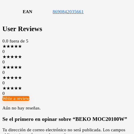
EAN
8690842035661
User Reviews
0.0
fuera de 5
★
★
★
★
★
0
★
★
★
★
★
0
★
★
★
★
★
0
★
★
★
★
★
0
★
★
★
★
★
0
Write a review
Aún no hay reseñas.
Se el primero en opinar sobre “BEKO MOC20100W”
Tu dirección de correo electrónico no será publicada.
Los campos