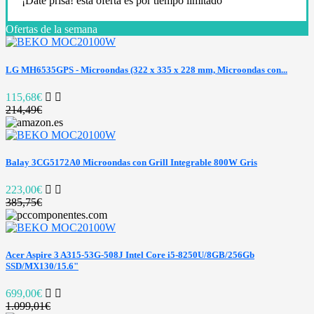
¡Date prisa! esta oferta es por tiempo limitado
Ofertas de la semana
LG MH6535GPS - Microondas (322 x 335 x 228 mm, Microondas con...
115,68€
214,49€
Balay 3CG5172A0 Microondas con Grill Integrable 800W Gris
223,00€
385,75€
Acer Aspire 3 A315-53G-508J Intel Core i5-8250U/8GB/256Gb
SSD/MX130/15.6"
699,00€
1.099,01€