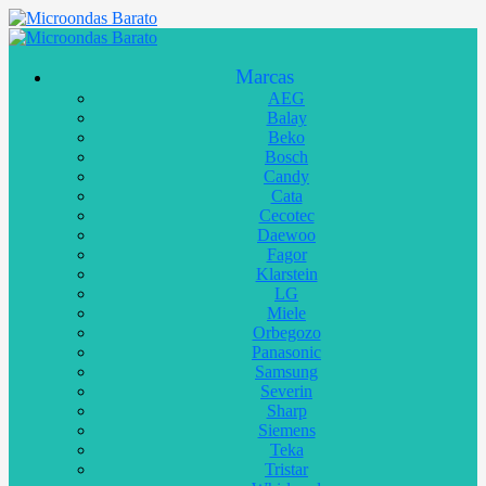
Marcas
AEG
Balay
Beko
Bosch
Candy
Cata
Cecotec
Daewoo
Fagor
Klarstein
LG
Miele
Orbegozo
Panasonic
Samsung
Severin
Sharp
Siemens
Teka
Tristar