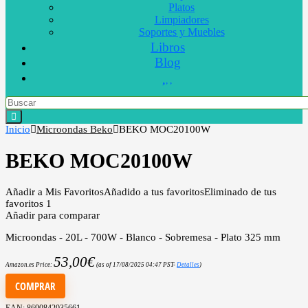
Platos
Limpiadores
Soportes y Muebles
Libros
Blog
Inicio
Microondas Beko
BEKO MOC20100W
BEKO MOC20100W
Añadir a Mis Favoritos
Añadido a tus favoritos
Eliminado de tus
favoritos
1
Añadir para comparar
Microondas - 20L - 700W - Blanco - Sobremesa - Plato 325 mm
53,00
€
Amazon.es Price:
(as of 17/08/2025 04:47 PST-
Detalles
)
COMPRAR