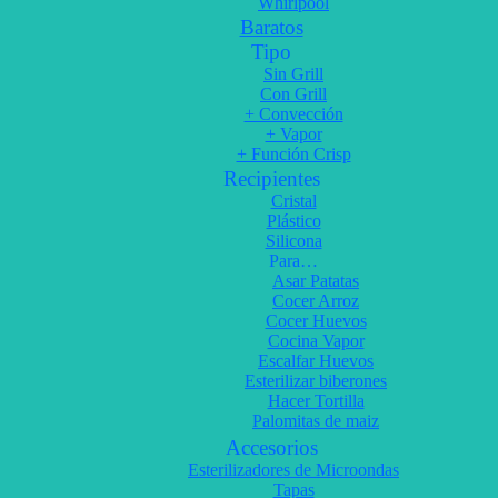
Whirlpool
Baratos
Tipo
Sin Grill
Con Grill
+ Convección
+ Vapor
+ Función Crisp
Recipientes
Cristal
Plástico
Silicona
Para…
Asar Patatas
Cocer Arroz
Cocer Huevos
Cocina Vapor
Escalfar Huevos
Esterilizar biberones
Hacer Tortilla
Palomitas de maiz
Accesorios
Esterilizadores de Microondas
Tapas