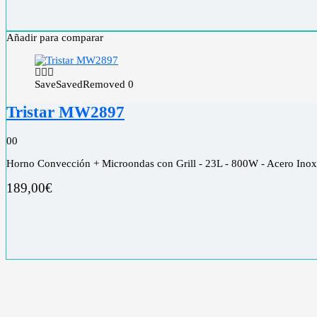
Añadir para comparar
Save
Saved
Removed
0
Tristar MW2897
0
0
Horno Convección + Microondas con Grill - 23L - 800W - Acero Ino
189,00
€