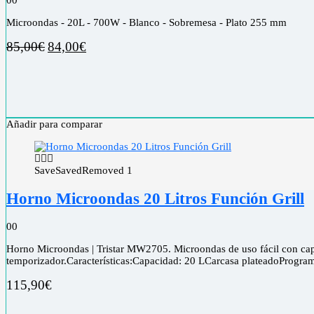
Microondas - 20L - 700W - Blanco - Sobremesa - Plato 255 mm
85,00
€
84,00
€
Añadir para comparar
Save
Saved
Removed
1
Horno Microondas 20 Litros Función Grill
0
0
Horno Microondas | Tristar MW2705. Microondas de uso fácil con capaci
temporizador.Características:Capacidad: 20 LCarcasa plateadoProgram
115,90
€