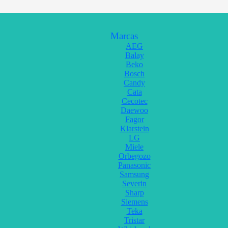
Marcas
AEG
Balay
Beko
Bosch
Candy
Cata
Cecotec
Daewoo
Fagor
Klarstein
LG
Miele
Orbegozo
Panasonic
Samsung
Severin
Sharp
Siemens
Teka
Tristar