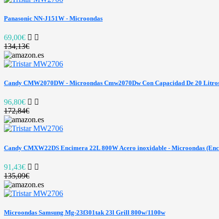
Panasonic NN-J151W - Microondas
69,00€
134,13€
Candy CMW2070DW - Microondas Cmw2070Dw Con Capacidad De 20 Litro
96,80€
172,84€
Candy CMXW22DS Encimera 22L 800W Acero inoxidable - Microondas (Encim
91,43€
135,09€
Microondas Samsung Mg-23f301tak 23l Grill 800w/1100w