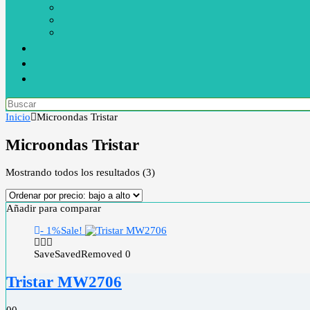
Inicio
Microondas Tristar
Microondas Tristar
Mostrando todos los resultados (3)
Añadir para comparar
- 1%
Sale!
Save
Saved
Removed
0
Tristar MW2706
0
0