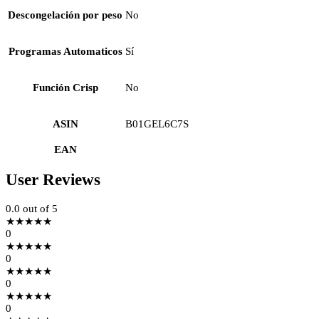
Descongelación por peso
No
Programas Automaticos
Sí
Función Crisp
No
ASIN
B01GEL6C7S
EAN
User Reviews
0.0
out of 5
★
★
★
★
★
0
★
★
★
★
★
0
★
★
★
★
★
0
★
★
★
★
★
0