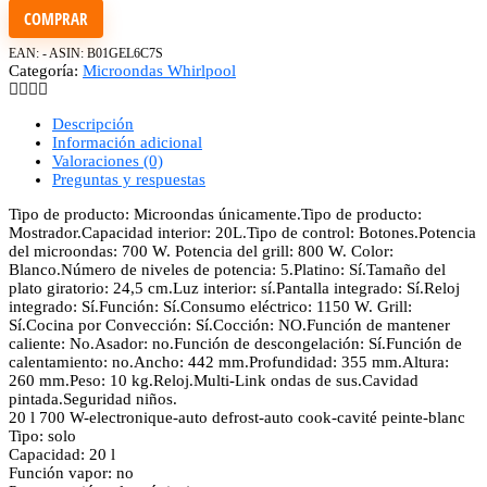
COMPRAR
EAN:
-
ASIN:
B01GEL6C7S
Categoría:
Microondas Whirlpool
Descripción
Información adicional
Valoraciones (0)
Preguntas y respuestas
Tipo de producto: Microondas únicamente.Tipo de producto:
Mostrador.Capacidad interior: 20L.Tipo de control: Botones.Potencia
del microondas: 700 W. Potencia del grill: 800 W. Color:
Blanco.Número de niveles de potencia: 5.Platino: Sí.Tamaño del
plato giratorio: 24,5 cm.Luz interior: sí.Pantalla integrado: Sí.Reloj
integrado: Sí.Función: Sí.Consumo eléctrico: 1150 W. Grill:
Sí.Cocina por Convección: Sí.Cocción: NO.Función de mantener
caliente: No.Asador: no.Función de descongelación: Sí.Función de
calentamiento: no.Ancho: 442 mm.Profundidad: 355 mm.Altura:
260 mm.Peso: 10 kg.Reloj.Multi-Link ondas de sus.Cavidad
pintada.Seguridad niños.
20 l 700 W-electronique-auto defrost-auto cook-cavité peinte-blanc
Tipo: solo
Capacidad: 20 l
Función vapor: no