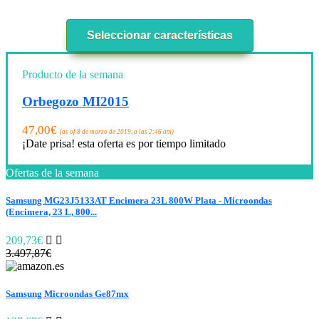
Seleccionar características
Producto de la semana
Orbegozo MI2015
47,00
€
(as of 8 de marzo de 2019, a las 2:46 am)
¡Date prisa! esta oferta es por tiempo limitado
Ofertas de la semana
Samsung MG23J5133AT Encimera 23L 800W Plata - Microondas
(Encimera, 23 L, 800...
209,73€
3.497,87€
Samsung Microondas Ge87mx