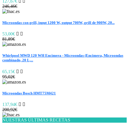
127,67€
246,46€
Microondas con grill, input 1200 W, output 700W, grill de 900W, 20...
53,00€
81,89€
Whirlpool MWD 120 WH Encimera - Microondas (Encimera, Microondas
combinado, 20 L,...
65,15€
95,02€
Microondas Bosch HMT75M421
137,94€
200,92€
NUESTRAS ÚLTIMAS RECETAS