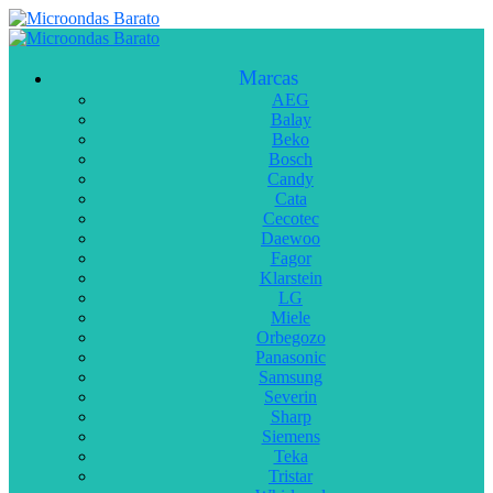
Marcas
AEG
Balay
Beko
Bosch
Candy
Cata
Cecotec
Daewoo
Fagor
Klarstein
LG
Miele
Orbegozo
Panasonic
Samsung
Severin
Sharp
Siemens
Teka
Tristar