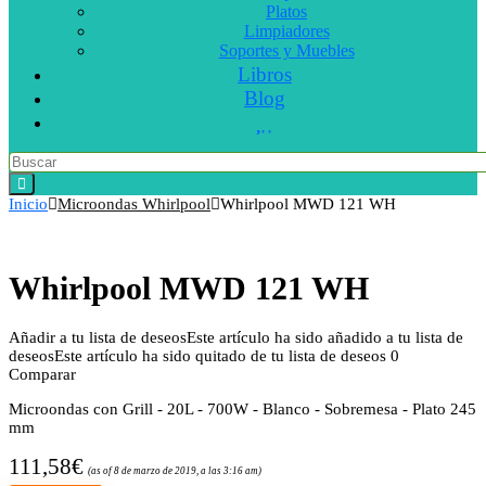
Platos
Limpiadores
Soportes y Muebles
Libros
Blog
Inicio
Microondas Whirlpool
Whirlpool MWD 121 WH
Whirlpool MWD 121 WH
Añadir a tu lista de deseos
Este artículo ha sido añadido a tu lista de
deseos
Este artículo ha sido quitado de tu lista de deseos
0
Comparar
Microondas con Grill - 20L - 700W - Blanco - Sobremesa - Plato 245
mm
111,58
€
(as of 8 de marzo de 2019, a las 3:16 am)