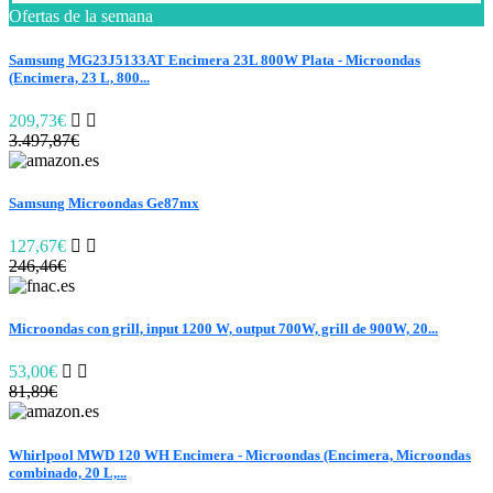
Ofertas de la semana
Samsung MG23J5133AT Encimera 23L 800W Plata - Microondas
(Encimera, 23 L, 800...
209,73€
3.497,87€
Samsung Microondas Ge87mx
127,67€
246,46€
Microondas con grill, input 1200 W, output 700W, grill de 900W, 20...
53,00€
81,89€
Whirlpool MWD 120 WH Encimera - Microondas (Encimera, Microondas
combinado, 20 L,...