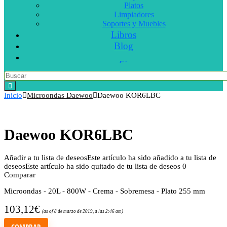
Platos
Limpiadores
Soportes y Muebles
Libros
Blog
Inicio
Microondas Daewoo
Daewoo KOR6LBC
Daewoo KOR6LBC
Añadir a tu lista de deseos
Este artículo ha sido añadido a tu lista de
deseos
Este artículo ha sido quitado de tu lista de deseos
0
Comparar
Microondas - 20L - 800W - Crema - Sobremesa - Plato 255 mm
103,12
€
(as of 8 de marzo de 2019, a las 2:46 am)