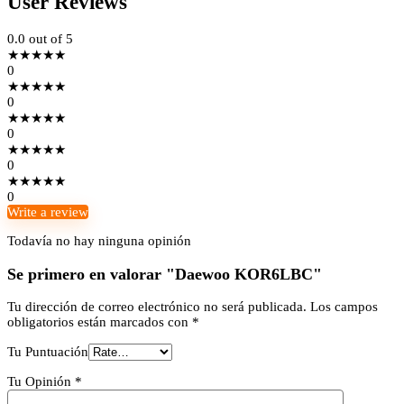
User Reviews
0.0
out of 5
★
★
★
★
★
0
★
★
★
★
★
0
★
★
★
★
★
0
★
★
★
★
★
0
★
★
★
★
★
0
Write a review
Todavía no hay ninguna opinión
Se primero en valorar "Daewoo KOR6LBC"
Tu dirección de correo electrónico no será publicada.
Los campos
obligatorios están marcados con
*
Tu Puntuación
Tu Opinión
*