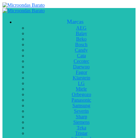
Marcas
AEG
Balay
Beko
Bosch
Candy
Cata
Cecotec
Daewoo
Fagor
Klarstein
LG
Miele
Orbegozo
Panasonic
Samsung
Severin
Sharp
Siemens
Teka
Tristar