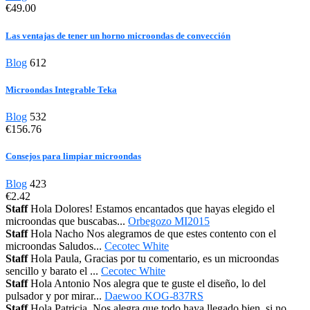
€49.00
Las ventajas de tener un horno microondas de convección
Blog
612
Microondas Integrable Teka
Blog
532
€156.76
Consejos para limpiar microondas
Blog
423
€2.42
Staff
Hola Dolores! Estamos encantados que hayas elegido el
microondas que buscabas...
Orbegozo MI2015
Staff
Hola Nacho Nos alegramos de que estes contento con el
microondas Saludos...
Cecotec White
Staff
Hola Paula, Gracias por tu comentario, es un microondas
sencillo y barato el ...
Cecotec White
Staff
Hola Antonio Nos alegra que te guste el diseño, lo del
pulsador y por mirar...
Daewoo KOG-837RS
Staff
Hola Patricia, Nos alegra que todo haya llegado bien, si no