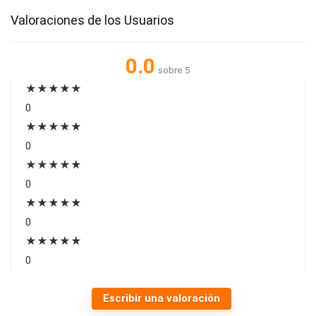
Valoraciones de los Usuarios
0.0
sobre 5
★
★
★
★
★
0
★
★
★
★
★
0
★
★
★
★
★
0
★
★
★
★
★
0
★
★
★
★
★
0
Escribir una valoración