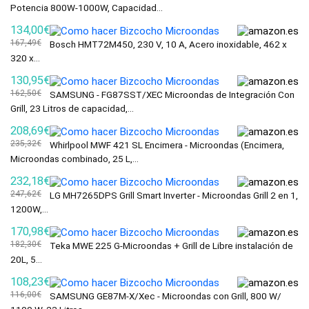
Potencia 800W-1000W, Capacidad...
134,00€
167,49€
Bosch HMT72M450, 230 V, 10 A, Acero inoxidable, 462 x
320 x...
130,95€
162,50€
SAMSUNG - FG87SST/XEC Microondas de Integración Con
Grill, 23 Litros de capacidad,...
208,69€
235,32€
Whirlpool MWF 421 SL Encimera - Microondas (Encimera,
Microondas combinado, 25 L,...
232,18€
247,62€
LG MH7265DPS Grill Smart Inverter - Microondas Grill 2 en 1,
1200W,...
170,98€
182,30€
Teka MWE 225 G-Microondas + Grill de Libre instalación de
20L, 5...
108,23€
116,00€
SAMSUNG GE87M-X/Xec - Microondas con Grill, 800 W/