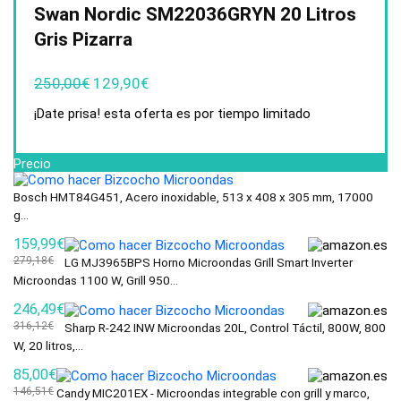
Swan Nordic SM22036GRYN 20 Litros
Gris Pizarra
250,00
€
129,90
€
¡Date prisa! esta oferta es por tiempo limitado
Precio
Bosch HMT84G451, Acero inoxidable, 513 x 408 x 305 mm, 17000
g...
159,99€
279,18€
LG MJ3965BPS Horno Microondas Grill Smart Inverter
Microondas 1100 W, Grill 950...
246,49€
316,12€
Sharp R-242 INW Microondas 20L, Control Táctil, 800W, 800
W, 20 litros,...
85,00€
146,51€
Candy MIC201EX - Microondas integrable con grill y marco,