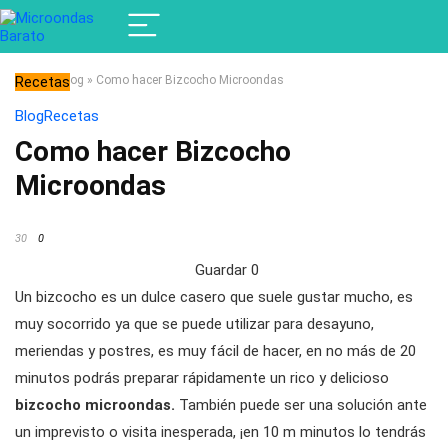
Recetas
Home
»
Blog
»
Como hacer Bizcocho Microondas
Blog
Recetas
Como hacer Bizcocho
Microondas
30
0
Guardar
0
Un bizcocho es un dulce casero que suele gustar mucho, es
muy socorrido ya que se puede utilizar para desayuno,
meriendas y postres, es muy fácil de hacer, en no más de 20
minutos podrás preparar rápidamente un rico y delicioso
bizcocho microondas.
También puede ser una solución ante
un imprevisto o visita inesperada, ¡en 10 m minutos lo tendrás