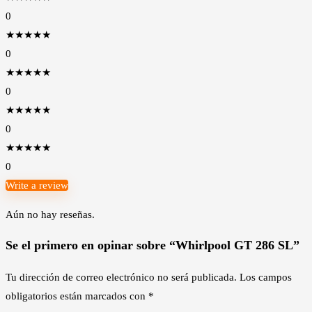
0
★
★
★
★
★
0
★
★
★
★
★
0
★
★
★
★
★
0
★
★
★
★
★
0
Write a review
Aún no hay reseñas.
Se el primero en opinar sobre “Whirlpool GT 286 SL”
Tu dirección de correo electrónico no será publicada.
Los campos
obligatorios están marcados con
*