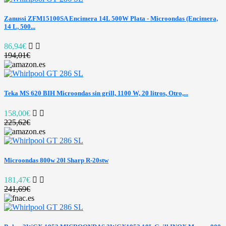
Zanussi ZFM15100SA Encimera 14L 500W Plata - Microondas (Encimera,
14 L, 500...
86,94€
194,01€
Teka MS 620 BIH Microondas sin grill, 1100 W, 20 litros, Otro,...
158,00€
225,62€
Microondas 800w 20l Sharp R-20stw
181,47€
241,69€