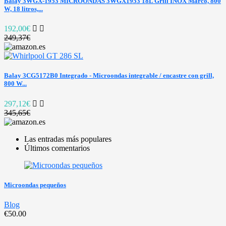
Balay 3WGX-1953 MICROONDAS 3WGX1953 18L Grill INOX Marco, 800
W, 18 litros,...
192,00€
249,37€
Balay 3CG5172B0 Integrado - Microondas integrable / encastre con grill,
800 W...
297,12€
345,65€
Las entradas más populares
Últimos comentarios
Microondas pequeños
Blog
€50.00