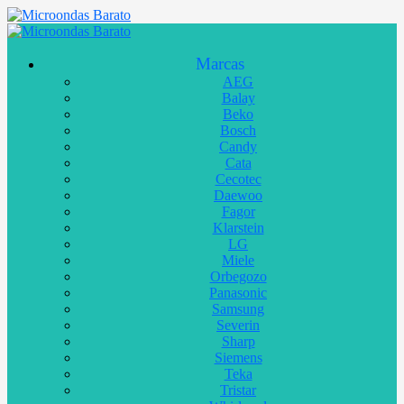
Marcas
AEG
Balay
Beko
Bosch
Candy
Cata
Cecotec
Daewoo
Fagor
Klarstein
LG
Miele
Orbegozo
Panasonic
Samsung
Severin
Sharp
Siemens
Teka
Tristar