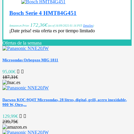
Bosch Serie 4 HMT84G451
172,36
€
Amazon.es Price:
(as of 16/09/2025 01:16 PST-
Detalles
)
¡Date prisa! esta oferta es por tiempo limitado
Ofertas de la semana
Microondas Orbegozo MIG 1811
95,00€
187,31€
Daewoo KOC-9Q4T Microondas, 28 litros, digital, grill, acero inoxidable,
900 W, Otro,...
129,99€
239,75€