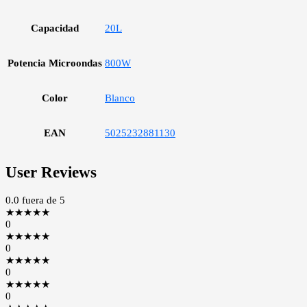
Capacidad
20L
Potencia Microondas
800W
Color
Blanco
EAN
5025232881130
User Reviews
0.0
fuera de 5
★
★
★
★
★
0
★
★
★
★
★
0
★
★
★
★
★
0
★
★
★
★
★
0