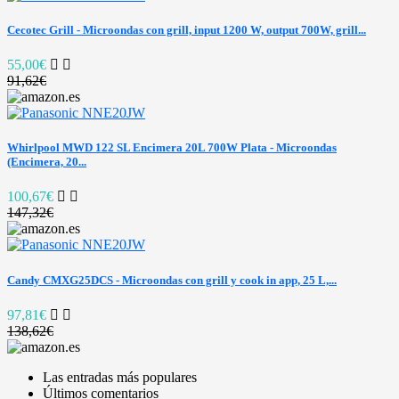
Cecotec Grill - Microondas con grill, input 1200 W, output 700W, grill...
55,00€
91,62€
Whirlpool MWD 122 SL Encimera 20L 700W Plata - Microondas
(Encimera, 20...
100,67€
147,32€
Candy CMXG25DCS - Microondas con grill y cook in app, 25 L,...
97,81€
138,62€
Las entradas más populares
Últimos comentarios