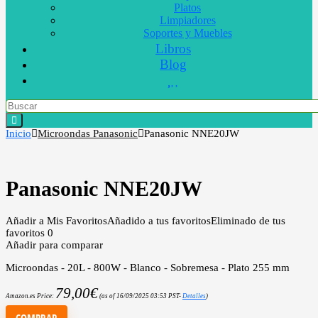
Platos
Limpiadores
Soportes y Muebles
Libros
Blog
Inicio
Microondas Panasonic
Panasonic NNE20JW
Panasonic NNE20JW
Añadir a Mis Favoritos
Añadido a tus favoritos
Eliminado de tus
favoritos
0
Añadir para comparar
Microondas - 20L - 800W - Blanco - Sobremesa - Plato 255 mm
79,00
€
Amazon.es Price:
(as of 16/09/2025 03:53 PST-
Detalles
)