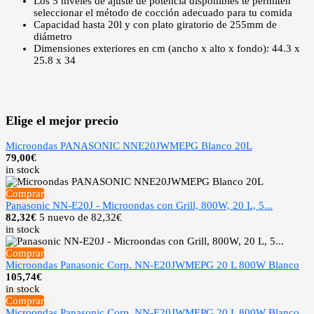
Los 5 niveles de ajuste de potencia disponibles te permiten
seleccionar el método de cocción adecuado para tu comida
Capacidad hasta 20l y con plato giratorio de 255mm de
diámetro
Dimensiones exteriores en cm (ancho x alto x fondo): 44.3 x
25.8 x 34
Elige el mejor precio
Microondas PANASONIC NNE20JWMEPG Blanco 20L
79,00
€
in stock
Comprar
Panasonic NN-E20J - Microondas con Grill, 800W, 20 L, 5...
82,32
€
5 nuevo de 82,32€
in stock
Comprar
Microondas Panasonic Corp. NN-E20JWMEPG 20 L 800W Blanco
105,74
€
in stock
Comprar
Microondas Panasonic Corp. NN-E20JWMEPG 20 L 800W Blanco