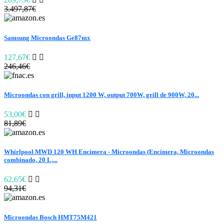
3.497,87€
Samsung Microondas Ge87mx
127,67€
246,46€
Microondas con grill, input 1200 W, output 700W, grill de 900W, 20...
53,00€
81,89€
Whirlpool MWD 120 WH Encimera - Microondas (Encimera, Microondas
combinado, 20 L,...
62,65€
94,31€
Microondas Bosch HMT75M421