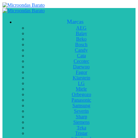
Marcas
AEG
Balay
Beko
Bosch
Candy
Cata
Cecotec
Daewoo
Fagor
Klarstein
LG
Miele
Orbegozo
Panasonic
Samsung
Severin
Sharp
Siemens
Teka
Tristar