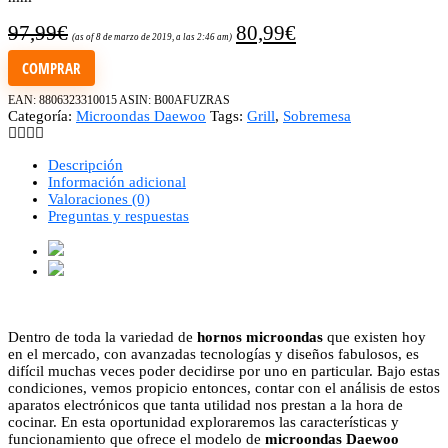
97,99
€
80,99
€
(as of 8 de marzo de 2019, a las 2:46 am)
COMPRAR
EAN:
8806323310015
ASIN:
B00AFUZRAS
Categoría:
Microondas Daewoo
Tags:
Grill
,
Sobremesa
Descripción
Información adicional
Valoraciones (0)
Preguntas y respuestas
Dentro de toda la variedad de
hornos microondas
que existen hoy
en el mercado, con avanzadas tecnologías y diseños fabulosos, es
difícil muchas veces poder decidirse por uno en particular. Bajo estas
condiciones, vemos propicio entonces, contar con el análisis de estos
aparatos electrónicos que tanta utilidad nos prestan a la hora de
cocinar. En esta oportunidad exploraremos las características y
funcionamiento que ofrece el modelo de
microondas Daewoo