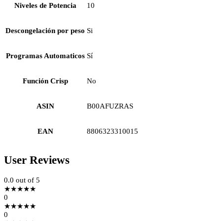
Niveles de Potencia
10
Descongelación por peso
Si
Programas Automaticos
Sí
Función Crisp
No
ASIN
B00AFUZRAS
EAN
8806323310015
User Reviews
0.0
out of 5
★
★
★
★
★
0
★
★
★
★
★
0