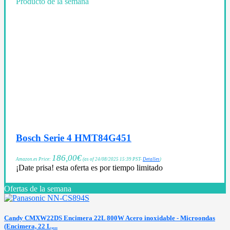
Producto de la semana
Bosch Serie 4 HMT84G451
186,00
€
Amazon.es Price:
(as of 24/08/2025 15:39 PST-
Detalles
)
¡Date prisa! esta oferta es por tiempo limitado
Ofertas de la semana
Candy CMXW22DS Encimera 22L 800W Acero inoxidable - Microondas
(Encimera, 22 L,...