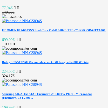
77,94€
140,35€
HP OMEN 875-0003NS Intel Core i5-8400/8GB/1TB+256GB SSD/GTX1060
699,00€
1.099,01€
Balay 3CG5172A0 Microondas con Grill Integrable 800W Gris
224,00€
324,17€
Samsung MG23J5133AT Encimera 23L 800W Plata - Microondas
(Encimera, 23 L, 800...
169,99€