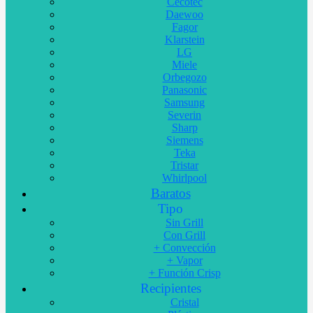
Cecotec
Daewoo
Fagor
Klarstein
LG
Miele
Orbegozo
Panasonic
Samsung
Severin
Sharp
Siemens
Teka
Tristar
Whirlpool
Baratos
Tipo
Sin Grill
Con Grill
+ Convección
+ Vapor
+ Función Crisp
Recipientes
Cristal