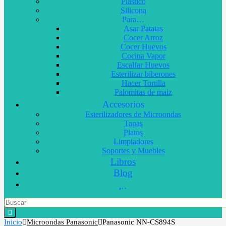
Plástico
Silicona
Para…
Asar Patatas
Cocer Arroz
Cocer Huevos
Cocina Vapor
Escalfar Huevos
Esterilizar biberones
Hacer Tortilla
Palomitas de maiz
Accesorios
Esterilizadores de Microondas
Tapas
Platos
Limpiadores
Soportes y Muebles
Libros
Blog
Inicio
Microondas Panasonic
Panasonic NN-CS894S