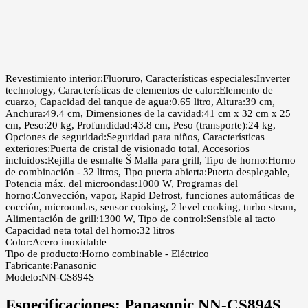
Revestimiento interior:Fluoruro, Características especiales:Inverter
technology, Características de elementos de calor:Elemento de
cuarzo, Capacidad del tanque de agua:0.65 litro, Altura:39 cm,
Anchura:49.4 cm, Dimensiones de la cavidad:41 cm x 32 cm x 25
cm, Peso:20 kg, Profundidad:43.8 cm, Peso (transporte):24 kg,
Opciones de seguridad:Seguridad para niños, Características
exteriores:Puerta de cristal de visionado total, Accesorios
incluidos:Rejilla de esmalte Š Malla para grill, Tipo de horno:Horno
de combinación - 32 litros, Tipo puerta abierta:Puerta desplegable,
Potencia máx. del microondas:1000 W, Programas del
horno:Convección, vapor, Rapid Defrost, funciones automáticas de
cocción, microondas, sensor cooking, 2 level cooking, turbo steam,
Alimentación de grill:1300 W, Tipo de control:Sensible al tacto
Capacidad neta total del horno:32 litros
Color:Acero inoxidable
Tipo de producto:Horno combinable - Eléctrico
Fabricante:Panasonic
Modelo:NN-CS894S
Especificaciones:
Panasonic NN-CS894S