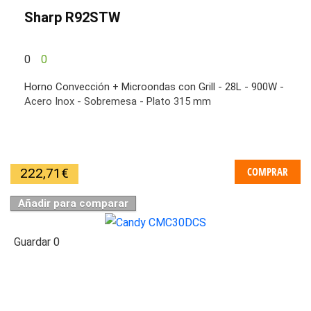
Sharp R92STW
0
0
Horno Convección + Microondas con Grill - 28L - 900W -
Acero Inox - Sobremesa - Plato 315 mm
COMPRAR
222,71
€
Añadir para comparar
Guardar
0