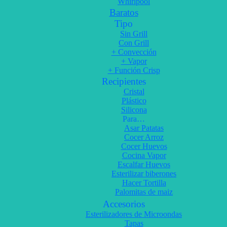
Whirlpool
Baratos
Tipo
Sin Grill
Con Grill
+ Convección
+ Vapor
+ Función Crisp
Recipientes
Cristal
Plástico
Silicona
Para…
Asar Patatas
Cocer Arroz
Cocer Huevos
Cocina Vapor
Escalfar Huevos
Esterilizar biberones
Hacer Tortilla
Palomitas de maiz
Accesorios
Esterilizadores de Microondas
Tapas