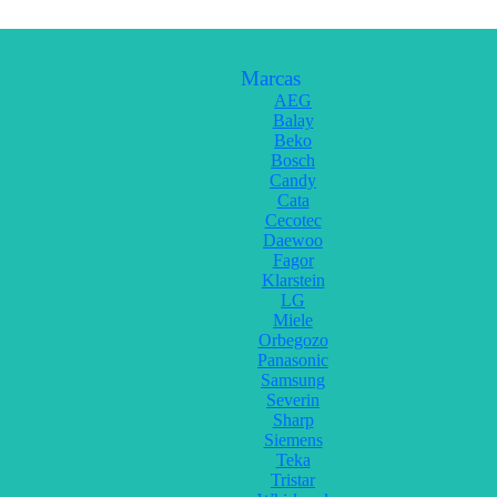
Marcas
AEG
Balay
Beko
Bosch
Candy
Cata
Cecotec
Daewoo
Fagor
Klarstein
LG
Miele
Orbegozo
Panasonic
Samsung
Severin
Sharp
Siemens
Teka
Tristar