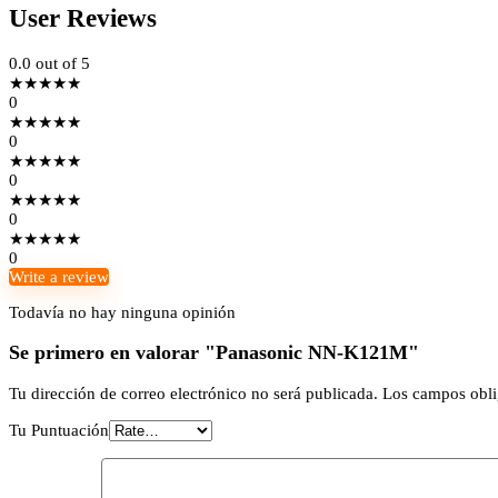
User Reviews
0.0
out of 5
★
★
★
★
★
0
★
★
★
★
★
0
★
★
★
★
★
0
★
★
★
★
★
0
★
★
★
★
★
0
Write a review
Todavía no hay ninguna opinión
Se primero en valorar "Panasonic NN-K121M"
Tu dirección de correo electrónico no será publicada.
Los campos obli
Tu Puntuación