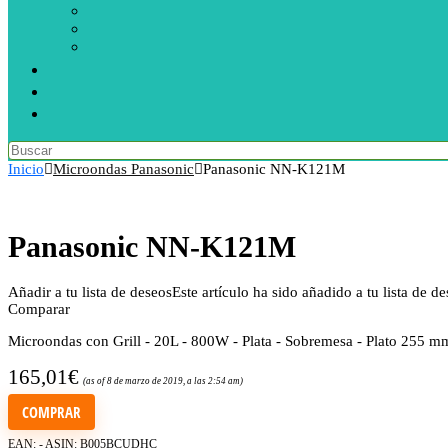
Inicio
Microondas Panasonic
Panasonic NN-K121M
Panasonic NN-K121M
Añadir a tu lista de deseos
Este artículo ha sido añadido a tu lista de d
Comparar
Microondas con Grill - 20L - 800W - Plata - Sobremesa - Plato 255 m
165,01
€
(as of 8 de marzo de 2019, a las 2:54 am)
COMPRAR
EAN:
-
ASIN:
B005BCUDHC