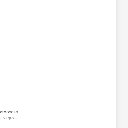
icroondas
 - Negro -