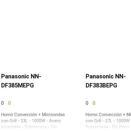
Panasonic NN-
Panasonic NN-
DF385MEPG
DF383BEPG
0
0
0
0
Horno Convección + Microondas
Horno Convección + M
con Grill - 23L - 1000W - Acero
con Grill - 27L - 1000W
Inoxidable - Sobremesa - Sin
Sobremesa - Sin Plato