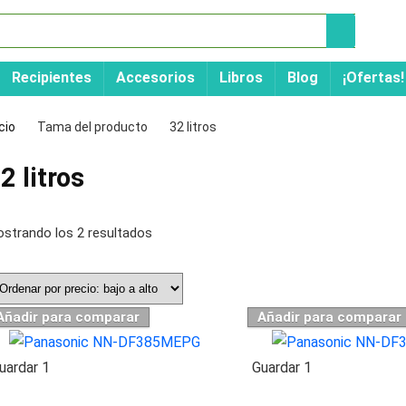
Recipientes
Accesorios
Libros
Blog
¡Ofertas!
icio
Tama del producto
32 litros
2 litros
strando los 2 resultados
Añadir para comparar
Añadir para comparar
uardar
1
Guardar
1