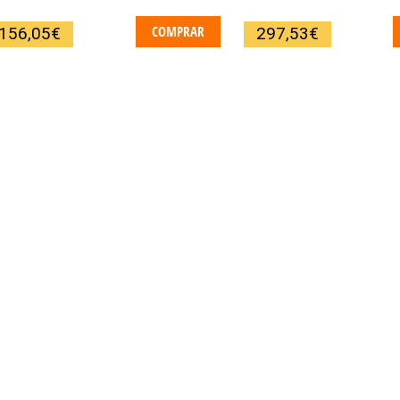
Plato
COMPRAR
156,05
€
297,53
€