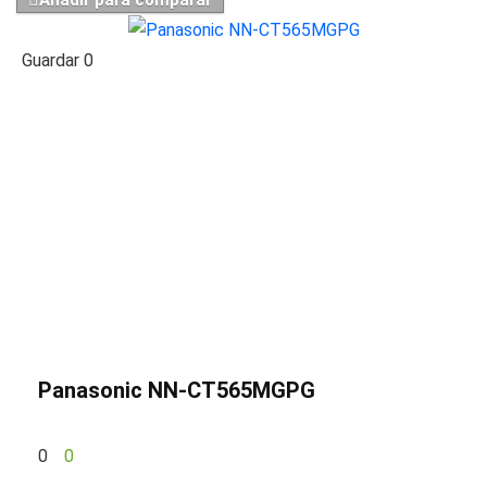
Guardar
0
Panasonic NN-CT565MGPG
0
0