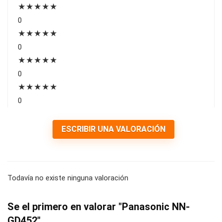
★
★
★
★
★
0
★
★
★
★
★
0
★
★
★
★
★
0
★
★
★
★
★
0
ESCRIBIR UNA VALORACIÓN
Todavía no existe ninguna valoración
Se el primero en valorar "Panasonic NN-
GD452"