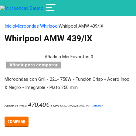
Inicio
Microondas Whirlpool
Whirlpool AMW 439/IX
Whirlpool AMW 439/IX
Añadir a Mis Favoritos
0
Añadir para comparar
Microondas con Grill - 22L- 750W - Función Crisp - Acero Inox
& Negro - Integrable - Plato 250 mm
470,40
€
Amazon.es Precio:
(a partir de 27/09/2025 09:57 PST-
Detalles
)
COMPRAR