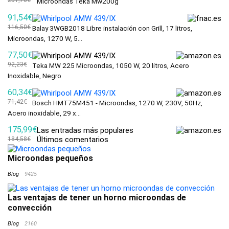
251,76€
Microondas Teka Mw200g
91,54€
116,50€
Balay 3WGB2018 Libre instalación con Grill, 17 litros,
Microondas, 1270 W, 5...
77,50€
92,23€
Teka MW 225 Microondas, 1050 W, 20 litros, Acero
Inoxidable, Negro
60,34€
71,42€
Bosch HMT75M451 - Microondas, 1270 W, 230V, 50Hz,
Acero inoxidable, 29 x...
175,99€
Las entradas más populares
Últimos comentarios
184,58€
Microondas pequeños
Blog
9425
Las ventajas de tener un horno microondas de
convección
Blog
2160