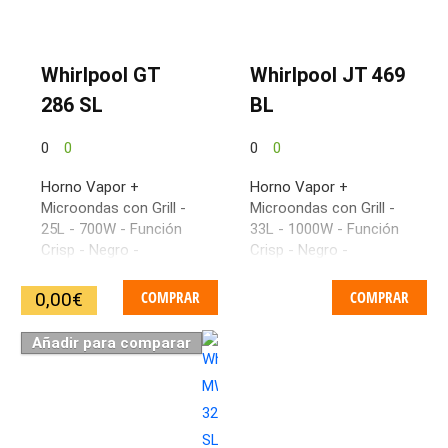
Whirlpool GT
Whirlpool JT 469
286 SL
BL
0
0
0
0
Horno Vapor +
Horno Vapor +
Microondas con Grill -
Microondas con Grill -
25L - 700W - Función
33L - 1000W - Función
Crisp - Negro -
Crisp - Negro -
Sobremesa - Plato 280
Sobremesa - Plato 360
mm
mm
COMPRAR
COMPRAR
0,00
€
Añadir para comparar