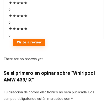
★
★
★
★
★
0
★
★
★
★
★
0
★
★
★
★
★
0
Write a review
There are no reviews yet.
Se el primero en opinar sobre “Whirlpool
AMW 439/IX”
Tu dirección de correo electrónico no será publicada.
Los
campos obligatorios están marcados con
*