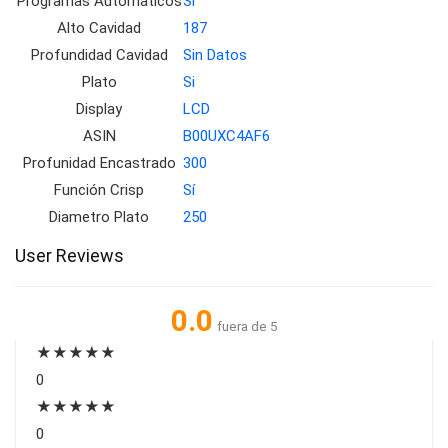
Programas Automaticos
Sí
Alto Cavidad
187
Profundidad Cavidad
Sin Datos
Plato
Si
Display
LCD
ASIN
B00UXC4AF6
Profunidad Encastrado
300
Función Crisp
Sí
Diametro Plato
250
User Reviews
0.0
fuera de 5
★
★
★
★
★
0
★
★
★
★
★
0