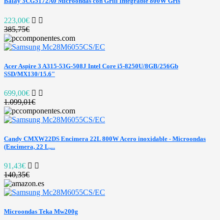
Balay 3CG5172A0 Microondas con Grill Integrable 800W Gris
223,00€
385,75€
Acer Aspire 3 A315-53G-508J Intel Core i5-8250U/8GB/256Gb
SSD/MX130/15.6"
699,00€
1.099,01€
Candy CMXW22DS Encimera 22L 800W Acero inoxidable - Microondas
(Encimera, 22 L,...
91,43€
140,35€
Microondas Teka Mw200g