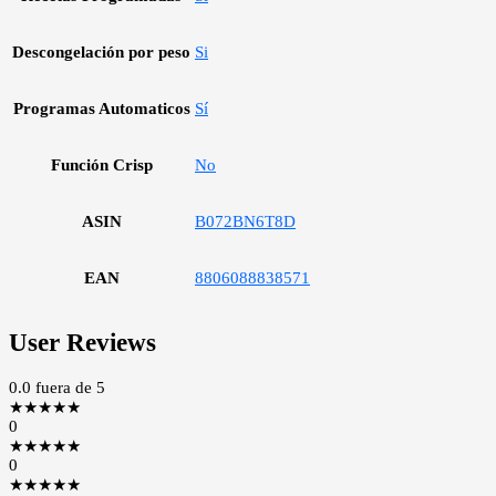
Descongelación por peso
Si
Programas Automaticos
Sí
Función Crisp
No
ASIN
B072BN6T8D
EAN
8806088838571
User Reviews
0.0
fuera de 5
★
★
★
★
★
0
★
★
★
★
★
0
★
★
★
★
★