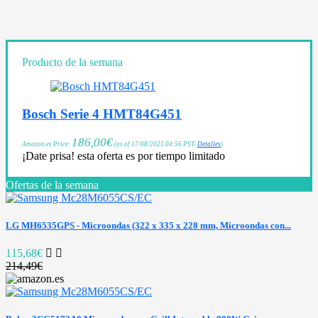
Producto de la semana
Bosch Serie 4 HMT84G451
186,00
€
Amazon.es Price:
(as of 17/08/2025 04:56 PST-
Detalles
)
¡Date prisa! esta oferta es por tiempo limitado
Ofertas de la semana
LG MH6535GPS - Microondas (322 x 335 x 228 mm, Microondas con...
115,68€
214,49€