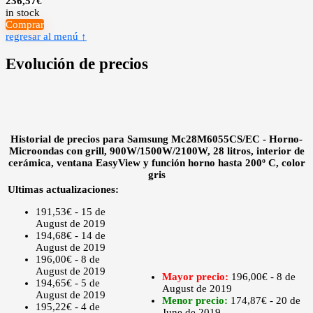
236,57
€
in stock
Comprar
regresar al menú ↑
Evolución de precios
Historial de precios para Samsung Mc28M6055CS/EC - Horno-
Microondas con grill, 900W/1500W/2100W, 28 litros, interior de
cerámica, ventana EasyView y función horno hasta 200º C, color
gris
Ultimas actualizaciones:
191,53€ - 15 de
August de 2019
194,68€ - 14 de
August de 2019
196,00€ - 8 de
August de 2019
Mayor precio:
196,00€ - 8 de
194,65€ - 5 de
August de 2019
August de 2019
Menor precio:
174,87€ - 20 de
195,22€ - 4 de
June de 2019