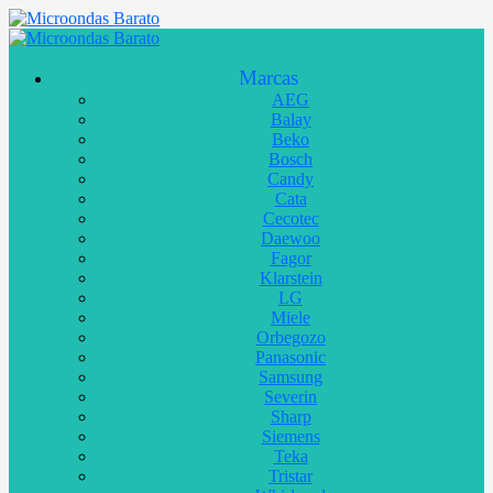
Marcas
AEG
Balay
Beko
Bosch
Candy
Cata
Cecotec
Daewoo
Fagor
Klarstein
LG
Miele
Orbegozo
Panasonic
Samsung
Severin
Sharp
Siemens
Teka
Tristar