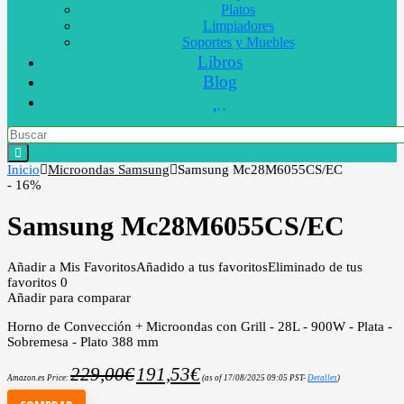
Platos
Limpiadores
Soportes y Muebles
Libros
Blog
Inicio
Microondas Samsung
Samsung Mc28M6055CS/EC
- 16%
Samsung Mc28M6055CS/EC
Añadir a Mis Favoritos
Añadido a tus favoritos
Eliminado de tus
favoritos
0
Añadir para comparar
Horno de Convección + Microondas con Grill - 28L - 900W - Plata -
Sobremesa - Plato 388 mm
229,00
€
191,53
€
Amazon.es Price:
(as of 17/08/2025 09:05 PST-
Detalles
)