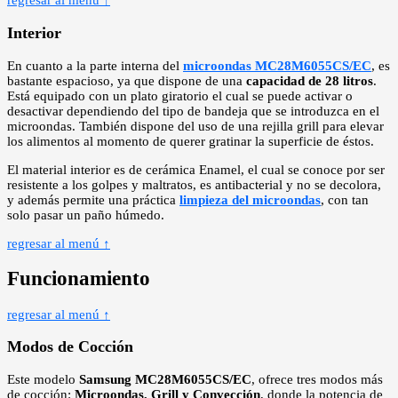
regresar al menú ↑
Interior
En cuanto a la parte interna del
microondas MC28M6055CS/EC
, es
bastante espacioso, ya que dispone de una
capacidad de 28 litros
.
Está equipado con un plato giratorio el cual se puede activar o
desactivar dependiendo del tipo de bandeja que se introduzca en el
microondas. También dispone del uso de una rejilla grill para elevar
los alimentos al momento de querer gratinar la superficie de éstos.
El material interior es de cerámica Enamel, el cual se conoce por ser
resistente a los golpes y maltratos, es antibacterial y no se decolora,
y además permite una práctica
limpieza del microondas
, con tan
solo pasar un paño húmedo.
regresar al menú ↑
Funcionamiento
regresar al menú ↑
Modos de Cocción
Este modelo
Samsung MC28M6055CS/EC
, ofrece tres modos más
de cocción:
Microondas, Grill y Convección
, donde la potencia de