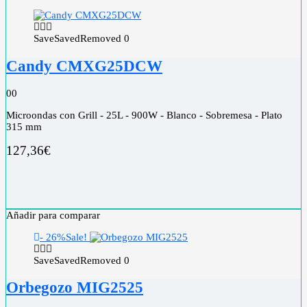
Save
Saved
Removed
0
Candy CMXG25DCW
0
0
Microondas con Grill - 25L - 900W - Blanco - Sobremesa - Plato
315 mm
127,36
€
Añadir para comparar
- 26%
Sale!
Save
Saved
Removed
0
Orbegozo MIG2525