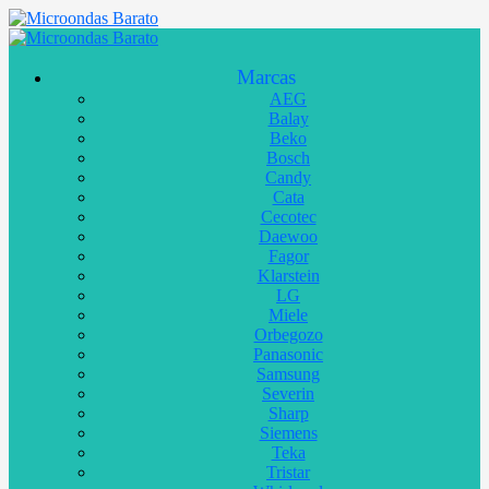
Marcas
AEG
Balay
Beko
Bosch
Candy
Cata
Cecotec
Daewoo
Fagor
Klarstein
LG
Miele
Orbegozo
Panasonic
Samsung
Severin
Sharp
Siemens
Teka
Tristar