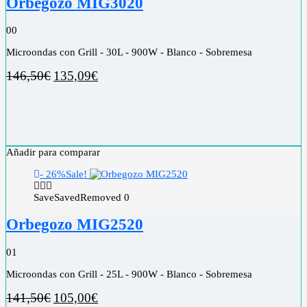
Orbegozo MIG3020
0
0
Microondas con Grill - 30L - 900W - Blanco - Sobremesa
146,50
€
135,09
€
Añadir para comparar
- 26%
Sale!
Save
Saved
Removed
0
Orbegozo MIG2520
0
1
Microondas con Grill - 25L - 900W - Blanco - Sobremesa
141,50
€
105,00
€