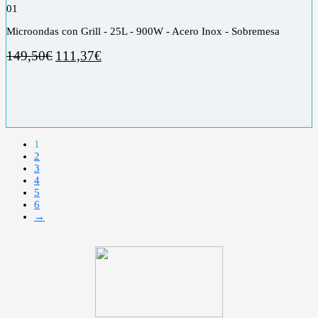
0
1
Microondas con Grill - 25L - 900W - Acero Inox - Sobremesa
149,50
€
111,37
€
1
2
3
4
5
6
→