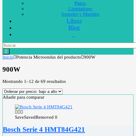
Platos
Limpiadores
Soportes y Muebles
Libros
Blog
Inicio
Potencia Microondas del producto
900W
900W
Mostrando 1–12 de 69 resultados
Añadir para comparar
Save
Saved
Removed
0
Bosch Serie 4 HMT84G421