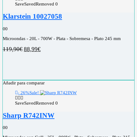
Save
Saved
Removed
0
Klarstein 10027058
0
0
Microondas - 20L - 700W - Plata - Sobremesa - Plato 245 mm
119,90
€
88,99
€
Añadir para comparar
- 26%
Sale!
Save
Saved
Removed
0
Sharp R742INW
0
0