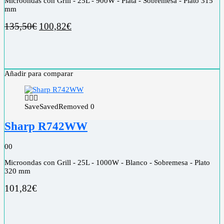
Microondas con Grill - 25L - 900W - Plata - Sobremesa - Plato 315
mm
135,50
€
100,82
€
Añadir para comparar
Save
Saved
Removed
0
Sharp R742WW
0
0
Microondas con Grill - 25L - 1000W - Blanco - Sobremesa - Plato
320 mm
101,82
€