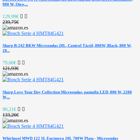
900 W, Otro,...
129,99€
239,75€
Sharp R-242 BKW Microondas 20L, Control Táctil, 800W, Black, 800 W,
20...
79,00€
121,93€
Sharp Love Your Day Collection Microondas, pantalla LED, 800 W, 2200
W,...
90,21€
133,26€
Whirlpool MWD 122 SL Encimera 20L 700W Plata - Microondas