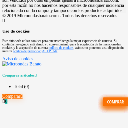
son vendidos por otras empresas ajenas a microondasbarato.com,
por esta razón no nos hacemos responsables de cualquier incidencia
relacionada con la compra y tampoco con los productos adquiridos
© 2019 Microondasbarato.com - Todos los derechos reservados
Uso de cookies
Este sitio web utiliza cookies para que usted tenga la mejor experiencia de usuario. Si
continúa navegando está dando su consentimiento para la aceptación de las mencionadas
cookies y la aceptación de nuestra
política de cookies
, asimismo ponemos a su disposición
nuestra
política de privacidad
ACEPTAR
Aviso de cookies
Comparar artículos
Total (
0
)
Comparar
0
COMPRAR
COMPRAR
COMPRAR
COMPRAR
COMPRAR
COMPRAR
COMPRAR
COMPRAR
COMPRAR
COMPRAR
COMPRAR
COMPRAR