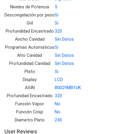
Niveles de Potencia
5
Descongelación por peso
Si
Gril
Si
Profundidad Encastrado
320
Ancho Cavidad
Sin Datos
Programas Automaticos
Sí
Alto Cavidad
Sin Datos
Profundidad Cavidad
Sin Datos
Plato
Si
Display
LCD
ASIN
B0029MB1UK
Profunidad Encastrado
320
Función Vapor
No
Función Crisp
No
Diametro Plato
245
User Reviews