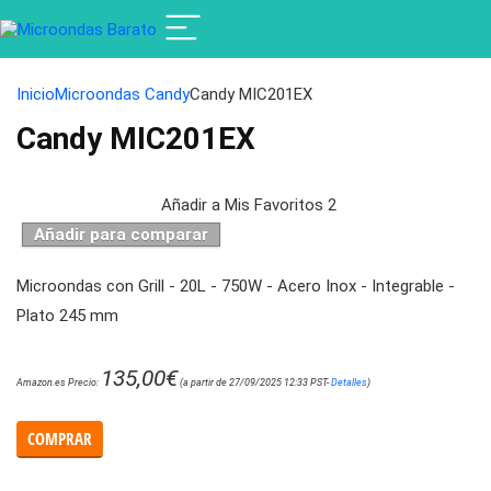
Inicio
Microondas Candy
Candy MIC201EX
Candy MIC201EX
Añadir a Mis Favoritos
2
Añadir para comparar
Microondas con Grill - 20L - 750W - Acero Inox - Integrable -
Plato 245 mm
135,00
€
Amazon.es Precio:
(a partir de 27/09/2025 12:33 PST-
Detalles
)
COMPRAR