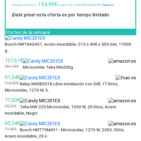
134,90
€
Amazon.es Precio:
(a partir de 27/09/2025 04:34 PST-
Detalles
)
¡Date prisa! esta oferta es por tiempo limitado
Ofertas de la semana
Bosch HMT84G451, Acero inoxidable, 513 x 408 x 305 mm, 17000
g...
157,61€
251,76€
Microondas Teka Mw200g
91,54€
116,50€
Balay 3WGB2018 Libre instalación con Grill, 17 litros,
Microondas, 1270 W, 5...
77,50€
92,23€
Teka MW 225 Microondas, 1050 W, 20 litros, Acero
Inoxidable, Negro
60,34€
71,42€
Bosch HMT75M451 - Microondas, 1270 W, 230V, 50Hz,
Acero inoxidable, 29 x...