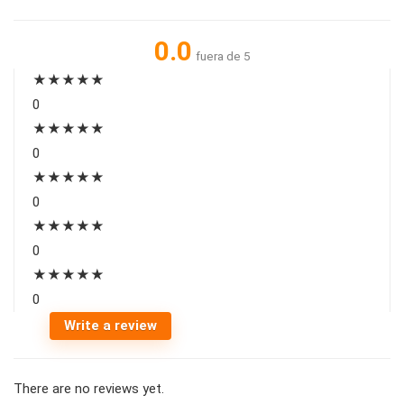
0.0
fuera de 5
★
★
★
★
★
0
★
★
★
★
★
0
★
★
★
★
★
0
★
★
★
★
★
0
★
★
★
★
★
0
Write a review
There are no reviews yet.