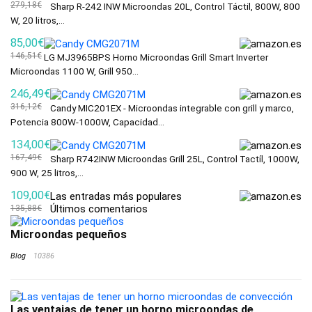
279,18€
Sharp R-242 INW Microondas 20L, Control Táctil, 800W, 800
W, 20 litros,...
85,00€
146,51€
LG MJ3965BPS Horno Microondas Grill Smart Inverter
Microondas 1100 W, Grill 950...
246,49€
316,12€
Candy MIC201EX - Microondas integrable con grill y marco,
Potencia 800W-1000W, Capacidad...
134,00€
167,49€
Sharp R742INW Microondas Grill 25L, Control Tactíl, 1000W,
900 W, 25 litros,...
109,00€
Las entradas más populares
Últimos comentarios
135,88€
Microondas pequeños
Blog
10386
Las ventajas de tener un horno microondas de