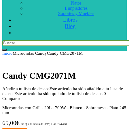
Platos
Limpiadores
Soportes y Muebles
Libros
Blog
Inicio
Microondas Candy
Candy CMG2071M
Candy CMG2071M
Añadir a tu lista de deseos
Este artículo ha sido añadido a tu lista de
deseos
Este artículo ha sido quitado de tu lista de deseos
0
Comparar
Microondas con Grill - 20L - 700W - Blanco - Sobremesa - Plato 245
mm
65,00
€
(as of 8 de marzo de 2019, a las 2:18 am)