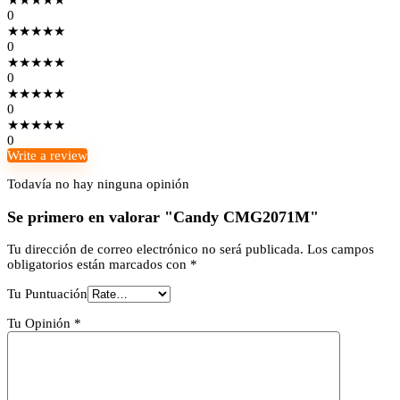
★
★
★
★
★
0
★
★
★
★
★
0
★
★
★
★
★
0
★
★
★
★
★
0
★
★
★
★
★
0
Write a review
Todavía no hay ninguna opinión
Se primero en valorar "Candy CMG2071M"
Tu dirección de correo electrónico no será publicada.
Los campos
obligatorios están marcados con
*
Tu Puntuación
Tu Opinión
*