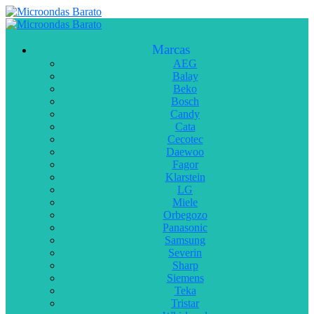
Marcas
AEG
Balay
Beko
Bosch
Candy
Cata
Cecotec
Daewoo
Fagor
Klarstein
LG
Miele
Orbegozo
Panasonic
Samsung
Severin
Sharp
Siemens
Teka
Tristar