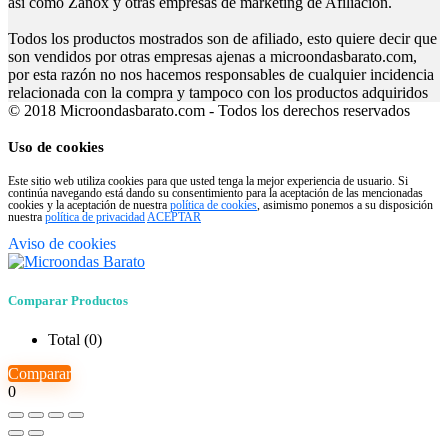
así como Zanox y otras empresas de márketing de Afiliación.
Todos los productos mostrados son de afiliado, esto quiere decir que
son vendidos por otras empresas ajenas a microondasbarato.com,
por esta razón no nos hacemos responsables de cualquier incidencia
relacionada con la compra y tampoco con los productos adquiridos
© 2018 Microondasbarato.com - Todos los derechos reservados
Uso de cookies
Este sitio web utiliza cookies para que usted tenga la mejor experiencia de usuario. Si
continúa navegando está dando su consentimiento para la aceptación de las mencionadas
cookies y la aceptación de nuestra
política de cookies
, asimismo ponemos a su disposición
nuestra
política de privacidad
ACEPTAR
Aviso de cookies
Comparar Productos
Total (
0
)
Comparar
0