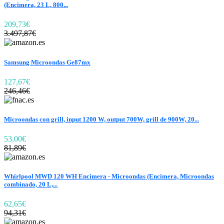
(Encimera, 23 L, 800...
209,73€
3.497,87€
Samsung Microondas Ge87mx
127,67€
246,46€
Microondas con grill, input 1200 W, output 700W, grill de 900W, 20...
53,00€
81,89€
Whirlpool MWD 120 WH Encimera - Microondas (Encimera, Microondas
combinado, 20 L,...
62,65€
94,31€