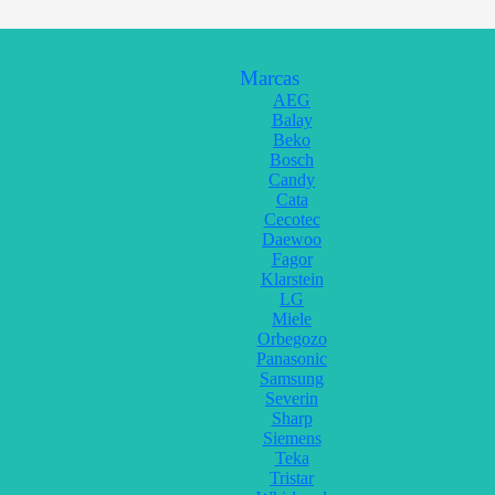
Marcas
AEG
Balay
Beko
Bosch
Candy
Cata
Cecotec
Daewoo
Fagor
Klarstein
LG
Miele
Orbegozo
Panasonic
Samsung
Severin
Sharp
Siemens
Teka
Tristar