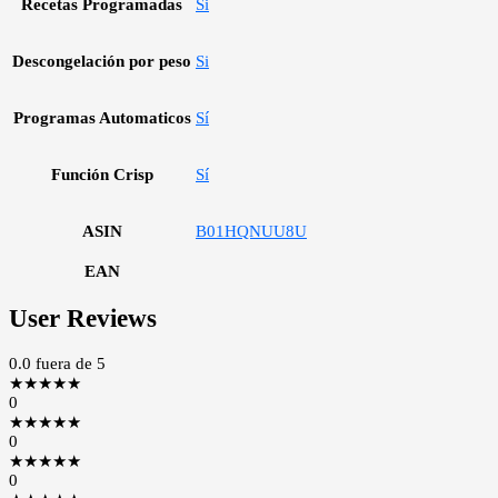
Recetas Programadas
Si
Descongelación por peso
Si
Programas Automaticos
Sí
Función Crisp
Sí
ASIN
B01HQNUU8U
EAN
User Reviews
0.0
fuera de 5
★
★
★
★
★
0
★
★
★
★
★
0
★
★
★
★
★
0