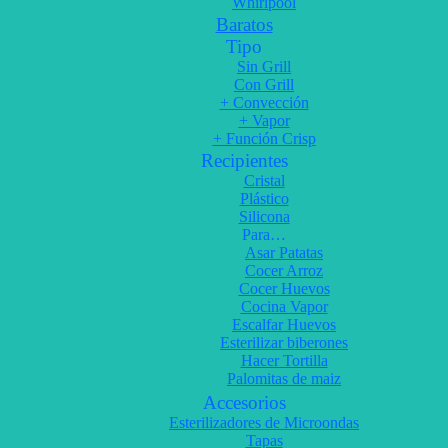
Whirlpool
Baratos
Tipo
Sin Grill
Con Grill
+ Convección
+ Vapor
+ Función Crisp
Recipientes
Cristal
Plástico
Silicona
Para…
Asar Patatas
Cocer Arroz
Cocer Huevos
Cocina Vapor
Escalfar Huevos
Esterilizar biberones
Hacer Tortilla
Palomitas de maiz
Accesorios
Esterilizadores de Microondas
Tapas