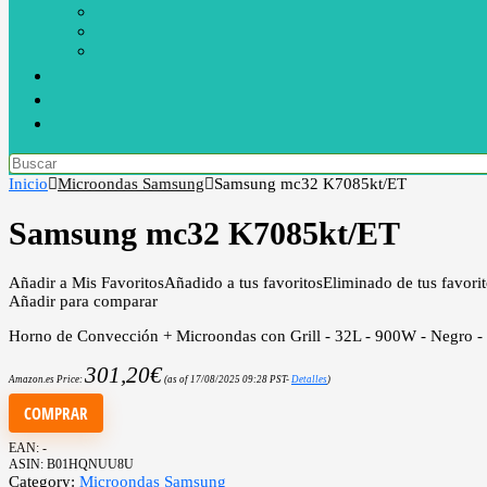
Inicio
Microondas Samsung
Samsung mc32 K7085kt/ET
Samsung mc32 K7085kt/ET
Añadir a Mis Favoritos
Añadido a tus favoritos
Eliminado de tus favori
Añadir para comparar
Horno de Convección + Microondas con Grill - 32L - 900W - Negro -
301,20
€
Amazon.es Price:
(as of 17/08/2025 09:28 PST-
Detalles
)
COMPRAR
EAN:
-
ASIN:
B01HQNUU8U
Category:
Microondas Samsung