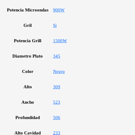
Potencia Microondas
900W
Gril
Si
Potencia Grill
1500W
Diametro Plato
345
Color
Negro
Alto
309
Ancho
523
Profundidad
506
Alto Cavidad
233