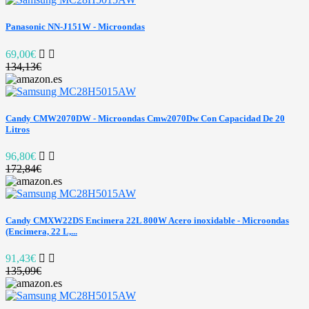
Panasonic NN-J151W - Microondas
69,00€
134,13€
Candy CMW2070DW - Microondas Cmw2070Dw Con Capacidad De 20
Litros
96,80€
172,84€
Candy CMXW22DS Encimera 22L 800W Acero inoxidable - Microondas
(Encimera, 22 L,...
91,43€
135,09€