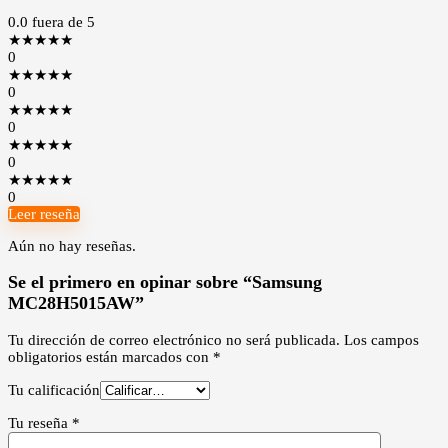
0.0
fuera de 5
★
★
★
★
★
0
★
★
★
★
★
0
★
★
★
★
★
0
★
★
★
★
★
0
★
★
★
★
★
0
Leer reseña
Aún no hay reseñas.
Se el primero en opinar sobre “Samsung
MC28H5015AW”
Tu dirección de correo electrónico no será publicada.
Los campos
obligatorios están marcados con
*
Tu calificación
Tu reseña
*