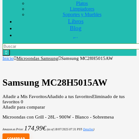
Platos
Limpiadores
Soportes y Muebles
Libros
Blog
Inicio
Microondas Samsung
Samsung MC28H5015AW
Samsung MC28H5015AW
Añadir a Mis Favoritos
Añadido a tus favoritos
Eliminado de tus
favoritos
0
Añadir para comparar
Microondas con Grill - 28L - 900W - Blanco - Sobremesa
174,99
€
Amazon.es Price:
(as of 18/07/2025 07:31 PST-
Detalles
)