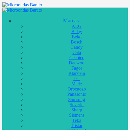
Marcas
AEG
Balay
Beko
Bosch
Candy
Cata
Cecotec
Daewoo
Fagor
Klarstein
LG
Miele
Orbegozo
Panasonic
Samsung
Severin
Sharp
Siemens
Teka
Tristar