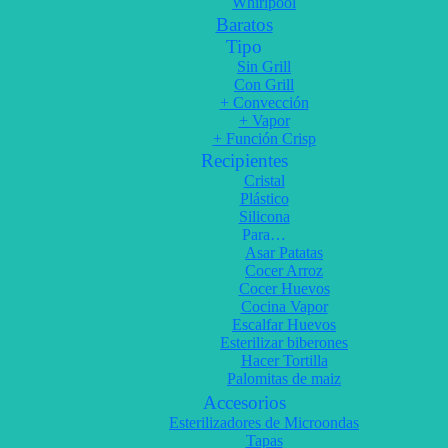
Whirlpool
Baratos
Tipo
Sin Grill
Con Grill
+ Convección
+ Vapor
+ Función Crisp
Recipientes
Cristal
Plástico
Silicona
Para…
Asar Patatas
Cocer Arroz
Cocer Huevos
Cocina Vapor
Escalfar Huevos
Esterilizar biberones
Hacer Tortilla
Palomitas de maiz
Accesorios
Esterilizadores de Microondas
Tapas