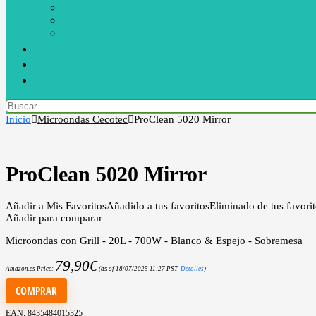
Inicio
Microondas Cecotec
ProClean 5020 Mirror
ProClean 5020 Mirror
Añadir a Mis Favoritos
Añadido a tus favoritos
Eliminado de tus favori
Añadir para comparar
Microondas con Grill - 20L - 700W - Blanco & Espejo - Sobremesa
79,90
€
Amazon.es Price:
(as of 18/07/2025 11:27 PST-
Detalles
)
COMPRAR
EAN:
8435484015325