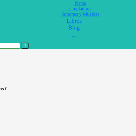
Platos
Limpiadores
Soportes y Muebles
Libros
Blog
tos
0