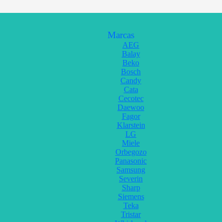
Marcas
AEG
Balay
Beko
Bosch
Candy
Cata
Cecotec
Daewoo
Fagor
Klarstein
LG
Miele
Orbegozo
Panasonic
Samsung
Severin
Sharp
Siemens
Teka
Tristar