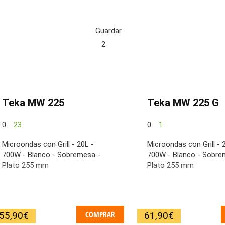
Guardar
2
Teka MW 225
Teka MW 225 G
0
23
0
1
Microondas con Grill - 20L -
Microondas con Grill - 
700W - Blanco - Sobremesa -
700W - Blanco - Sobre
Plato 255 mm
Plato 255 mm
COMPRAR
55,90
€
61,90
€