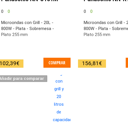
0
0
0
0
Microondas con Grill - 20L -
Microondas con Grill - 
800W - Plata - Sobremesa -
800W - Plata - Sobrem
Plato 255 mm
Plato 255 mm
COMPRAR
102,39
€
156,81
€
Añadir para comparar