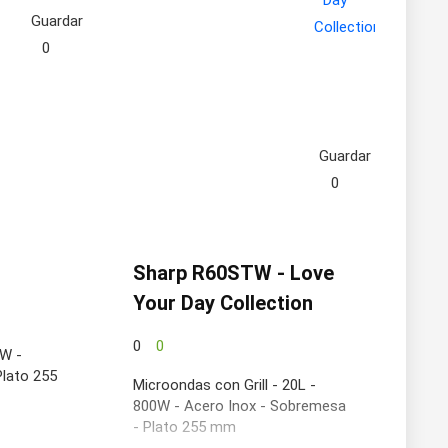
Guardar
0
Guardar
0
Sharp R60STW - Love
Your Day Collection
0
0
0W -
Plato 255
Microondas con Grill - 20L -
800W - Acero Inox - Sobremesa
- Plato 255 mm