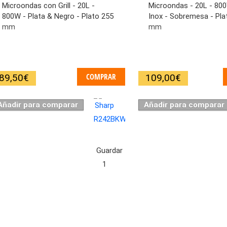
Microondas con Grill - 20L -
Microondas - 20L - 80
800W - Plata & Negro - Plato 255
Inox - Sobremesa - Pla
mm
mm
COMPRAR
89,50
€
109,00
€
Añadir para comparar
Añadir para comparar
Guardar
1