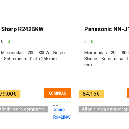
Sharp R242BKW
Panasonic NN-
0
0
0
0
Microondas - 20L - 800W - Negro
Microondas - 20L - 80
- Sobremesa - Plato 255 mm
Blanco - Sobremesa - 
mm
COMPRAR
79,00
€
84,15
€
Añadir para comparar
Añadir para comparar