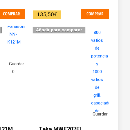
COMPRAR
COMPRAR
135,50
€
Añadir para comparar
Guardar
0
Guardar
0
121M
Teka MWE207FI