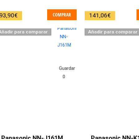
COMPRAR
93,90
€
141,06
€
Añadir para comparar
Añadir para comparar
Guardar
0
Panasonic NN-J161M
Panasonic NN-K