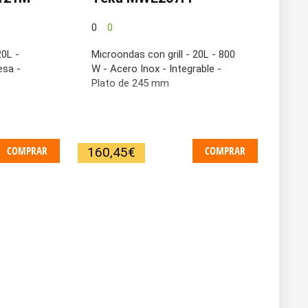
0
0
20L -
Microondas con grill - 20L - 800
esa -
W - Acero Inox - Integrable -
Plato de 245 mm
COMPRAR
COMPRAR
160,45
€