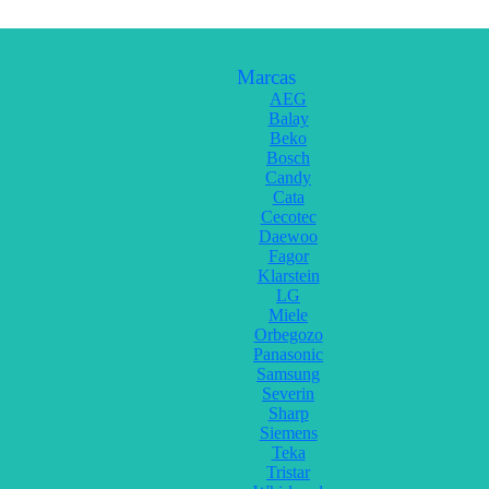
Marcas
AEG
Balay
Beko
Bosch
Candy
Cata
Cecotec
Daewoo
Fagor
Klarstein
LG
Miele
Orbegozo
Panasonic
Samsung
Severin
Sharp
Siemens
Teka
Tristar