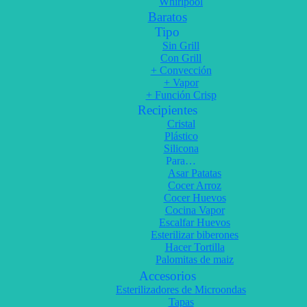
Whirlpool
Baratos
Tipo
Sin Grill
Con Grill
+ Convección
+ Vapor
+ Función Crisp
Recipientes
Cristal
Plástico
Silicona
Para…
Asar Patatas
Cocer Arroz
Cocer Huevos
Cocina Vapor
Escalfar Huevos
Esterilizar biberones
Hacer Tortilla
Palomitas de maiz
Accesorios
Esterilizadores de Microondas
Tapas