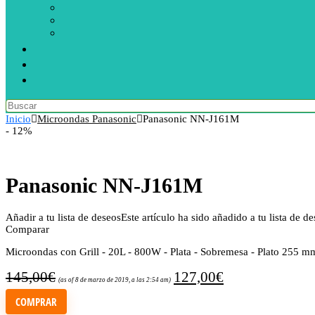
Inicio
Microondas Panasonic
Panasonic NN-J161M
- 12%
Panasonic NN-J161M
Añadir a tu lista de deseos
Este artículo ha sido añadido a tu lista de d
Comparar
Microondas con Grill - 20L - 800W - Plata - Sobremesa - Plato 255 m
145,00
€
127,00
€
(as of 8 de marzo de 2019, a las 2:54 am)
COMPRAR