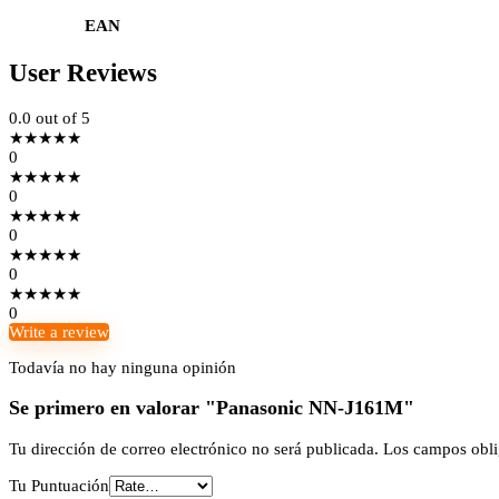
EAN
User Reviews
0.0
out of 5
★
★
★
★
★
0
★
★
★
★
★
0
★
★
★
★
★
0
★
★
★
★
★
0
★
★
★
★
★
0
Write a review
Todavía no hay ninguna opinión
Se primero en valorar "Panasonic NN-J161M"
Tu dirección de correo electrónico no será publicada.
Los campos obli
Tu Puntuación