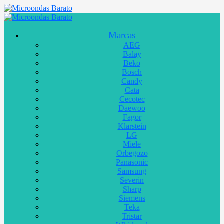
Marcas
AEG
Balay
Beko
Bosch
Candy
Cata
Cecotec
Daewoo
Fagor
Klarstein
LG
Miele
Orbegozo
Panasonic
Samsung
Severin
Sharp
Siemens
Teka
Tristar