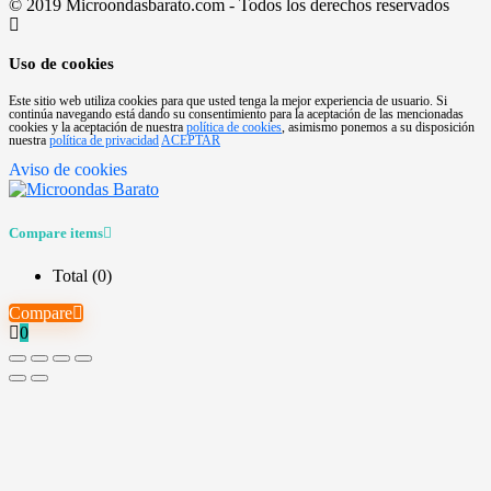
© 2019 Microondasbarato.com - Todos los derechos reservados
Uso de cookies
Este sitio web utiliza cookies para que usted tenga la mejor experiencia de usuario. Si
continúa navegando está dando su consentimiento para la aceptación de las mencionadas
cookies y la aceptación de nuestra
política de cookies
, asimismo ponemos a su disposición
nuestra
política de privacidad
ACEPTAR
Aviso de cookies
Compare items
Total (
0
)
Compare
0