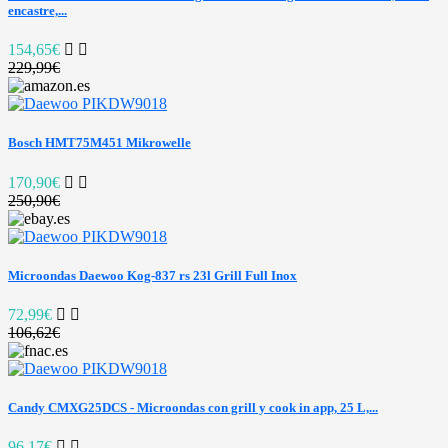
encastre,...
154,65€
229,99€
Bosch HMT75M451 Mikrowelle
170,90€
250,90€
Microondas Daewoo Kog-837 rs 23l Grill Full Inox
72,99€
106,62€
Candy CMXG25DCS - Microondas con grill y cook in app, 25 L,...
96,17€