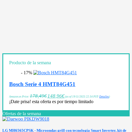
Producto de la semana
- 17%
Bosch Serie 4 HMT84G451
178,49
€
148,96
€
Amazon.es Price:
(as of 19/11/2025 22:34 PST-
Detalles
)
¡Date prisa! esta oferta es por tiempo limitado
Ofertas de la semana
LG MH6565CPSK - Microondas grill con tecnología Smart Inverter, kit de