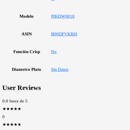
Modelo
PIKDW9018
ASIN
B00DFVKR6I
Función Crisp
No
Diametro Plato
Sin Datos
User Reviews
0.0
fuera de 5
★
★
★
★
★
0
★
★
★
★
★