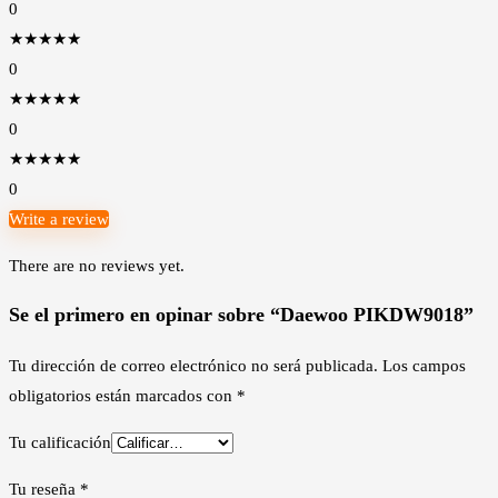
0
★
★
★
★
★
0
★
★
★
★
★
0
★
★
★
★
★
0
Write a review
There are no reviews yet.
Se el primero en opinar sobre “Daewoo PIKDW9018”
Tu dirección de correo electrónico no será publicada.
Los campos
obligatorios están marcados con
*
Tu calificación
Tu reseña
*