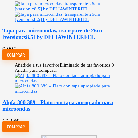
Tapa para microondas, transparente 26cm
[version:x8.5] by DELIAWINTERFEL
0,00
€
COMPRAR
Añadido a tus favoritos
Eliminado de tus favoritos
0
Añadir para comparar
Alpfa 800 389 - Plato con tapa apropiado para
microondas
19,16
€
COMPRAR