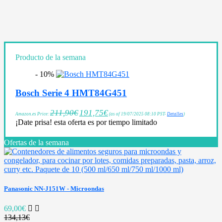
Producto de la semana
- 10%
Bosch Serie 4 HMT84G451
211,90
€
191,75
€
Amazon.es Price:
(as of 19/07/2025 08:10 PST-
Detalles
)
¡Date prisa! esta oferta es por tiempo limitado
Ofertas de la semana
Panasonic NN-J151W - Microondas
69,00€
134,13€