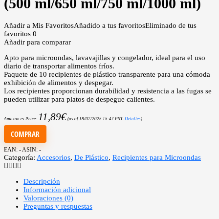
(500 ml/650 ml/750 ml/1000 ml)
Añadir a Mis Favoritos
Añadido a tus favoritos
Eliminado de tus
favoritos
0
Añadir para comparar
Apto para microondas, lavavajillas y congelador, ideal para el uso
diario de transportar alimentos fríos.
Paquete de 10 recipientes de plástico transparente para una cómoda
exhibición de alimentos y despegar.
Los recipientes proporcionan durabilidad y resistencia a las fugas se
pueden utilizar para platos de despegue calientes.
11,89
€
Amazon.es Price:
(as of 18/07/2025 15:47 PST-
Detalles
)
COMPRAR
EAN:
-
ASIN:
-
Categoría:
Accesorios
,
De Plástico
,
Recipientes para Microondas
Descripción
Información adicional
Valoraciones (0)
Preguntas y respuestas