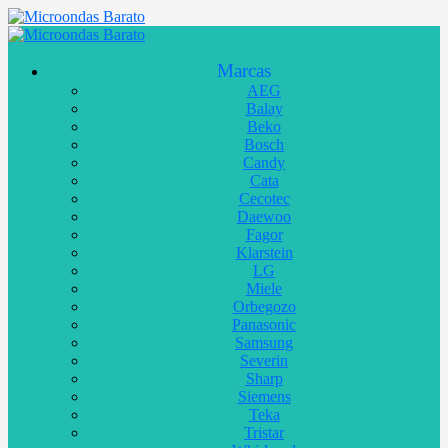
Marcas
AEG
Balay
Beko
Bosch
Candy
Cata
Cecotec
Daewoo
Fagor
Klarstein
LG
Miele
Orbegozo
Panasonic
Samsung
Severin
Sharp
Siemens
Teka
Tristar