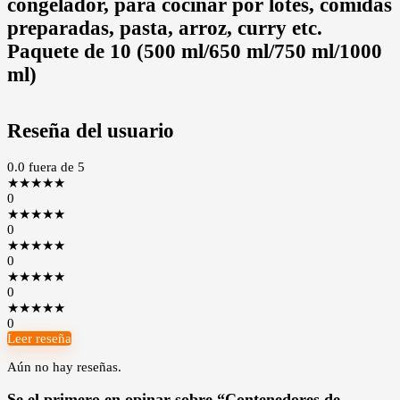
congelador, para cocinar por lotes, comidas
preparadas, pasta, arroz, curry etc.
Paquete de 10 (500 ml/650 ml/750 ml/1000
ml)
Reseña del usuario
0.0
fuera de 5
★
★
★
★
★
0
★
★
★
★
★
0
★
★
★
★
★
0
★
★
★
★
★
0
★
★
★
★
★
0
Leer reseña
Aún no hay reseñas.
Se el primero en opinar sobre “Contenedores de