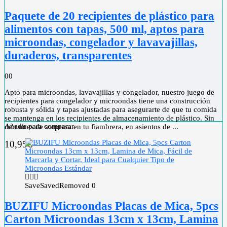
Paquete de 20 recipientes de plástico para
alimentos con tapas, 500 ml, aptos para
microondas, congelador y lavavajillas,
duraderos, transparentes
0
0
Apto para microondas, lavavajillas y congelador, nuestro juego de
recipientes para congelador y microondas tiene una construcción
robusta y sólida y tapas ajustadas para asegurarte de que tu comida
se mantenga en los recipientes de almacenamiento de plástico. Sin
Añadir para comparar
derrames de sorpresa en tu fiambrera, en asientos de ...
10,95
€
Save
Saved
Removed
0
BUZIFU Microondas Placas de Mica, 5pcs
Carton Microondas 13cm x 13cm, Lamina