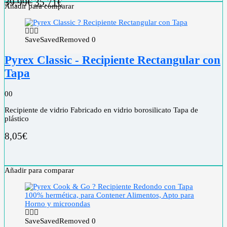
39,99
€
35,71
€
Añadir para comparar
Save
Saved
Removed
0
Pyrex Classic - Recipiente Rectangular con
Tapa
0
0
Recipiente de vidrio Fabricado en vidrio borosilicato Tapa de
plástico
8,05
€
Añadir para comparar
Save
Saved
Removed
0