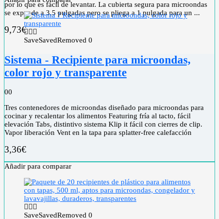
por lo que es fácil de levantar. La cubierta segura para microondas
se expande a 3,5 pulgadas pero se pliega a 1 pulgada para un ...
9,73
€
Save
Saved
Removed
0
Sistema - Recipiente para microondas,
color rojo y transparente
0
0
Tres contenedores de microondas diseñado para microondas para
cocinar y recalentar los alimentos Featuring fría al tacto, fácil
elevación Tabs, distintivo sistema Klip it fácil con cierres de clip.
Vapor liberación Vent en la tapa para splatter-free calefacción
3,36
€
Añadir para comparar
Save
Saved
Removed
0