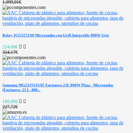
1.099,01€
Balay 3CG5172A0 Microondas con Grill Integrable 800W Gris
224,00€
324,17€
Samsung MG23J5133AT Encimera 23L 800W Plata - Microondas
(Encimera, 23 L, 800...
169,99€
227,72€