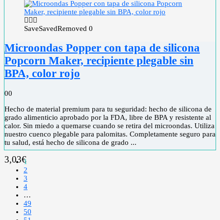
Save
Saved
Removed
0
Microondas Popper con tapa de silicona
Popcorn Maker, recipiente plegable sin
BPA, color rojo
0
0
Hecho de material premium para tu seguridad: hecho de silicona de
grado alimenticio aprobado por la FDA, libre de BPA y resistente al
calor. Sin miedo a quemarse cuando se retira del microondas. Utiliza
nuestro cuenco plegable para palomitas. Completamente seguro para
tu salud, está hecho de silicona de grado ...
3,03
€
1
2
3
4
…
49
50