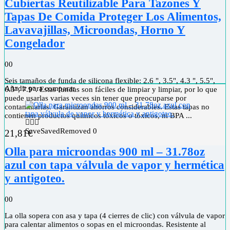
Cubiertas Reutilizable Para Tazones Y
Tapas De Comida Proteger Los Alimentos,
Lavavajillas, Microondas, Horno Y
Congelador
0
0
Seis tamaños de funda de silicona flexible: 2.6 ", 3.5", 4.3 ", 5.5",
Añadir para comparar
6.3", 7.9". Estas fundas son fáciles de limpiar y limpiar, por lo que
puede usarlas varias veces sin tener que preocuparse por
contaminarlas. Garantizan ahorros considerables. Estas tapas no
contienen productos químicos tóxicos o tóxicos, ni BPA ...
Save
Saved
Removed
0
21,81
€
Olla para microondas 900 ml – 31.78oz
azul con tapa válvula de vapor y hermética
y antigoteo.
0
0
La olla sopera con asa y tapa (4 cierres de clic) con válvula de vapor
para calentar alimentos o sopas en el microondas. Resistente al