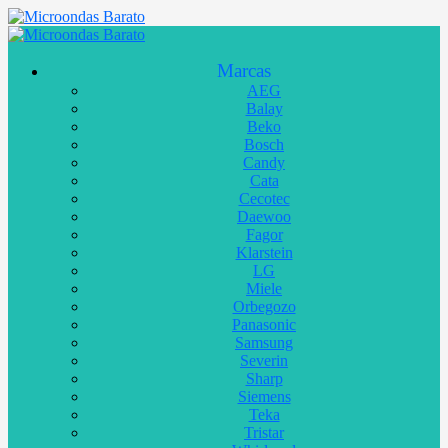
Marcas
AEG
Balay
Beko
Bosch
Candy
Cata
Cecotec
Daewoo
Fagor
Klarstein
LG
Miele
Orbegozo
Panasonic
Samsung
Severin
Sharp
Siemens
Teka
Tristar