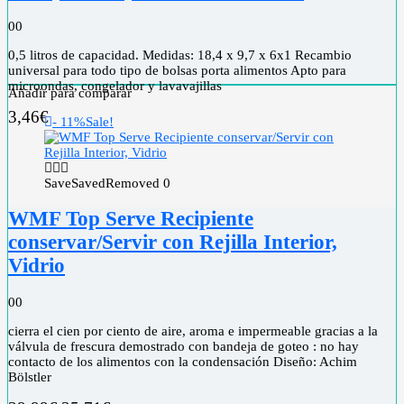
0
0
0,5 litros de capacidad. Medidas: 18,4 x 9,7 x 6x1 Recambio
universal para todo tipo de bolsas porta alimentos Apto para
microondas, congelador y lavavajillas
Añadir para comparar
3,46
€
- 11%
Sale!
Save
Saved
Removed
0
WMF Top Serve Recipiente
conservar/Servir con Rejilla Interior,
Vidrio
0
0
cierra el cien por ciento de aire, aroma e impermeable gracias a la
válvula de frescura demostrado con bandeja de goteo : no hay
contacto de los alimentos con la condensación Diseño: Achim
Bölstler