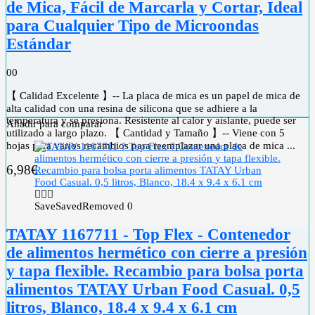
de Mica, Fácil de Marcarla y Cortar, Ideal
para Cualquier Tipo de Microondas
Estándar
0
0
【 Calidad Excelente 】-- La placa de mica es un papel de mica de
alta calidad con una resina de silicona que se adhiere a la
temperatura y se presiona. Resistente al calor y aislante, puede ser
Añadir para comparar
utilizado a largo plazo. 【 Cantidad y Tamaño 】-- Viene con 5
hojas para varios recambios para reemplazar una placa de mica ...
6,98
€
Save
Saved
Removed
0
TATAY 1167711 - Top Flex - Contenedor
de alimentos hermético con cierre a presión
y tapa flexible. Recambio para bolsa porta
alimentos TATAY Urban Food Casual. 0,5
litros, Blanco, 18.4 x 9.4 x 6.1 cm