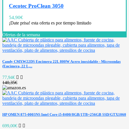
Cecotec ProClean 3050
54,90
€
¡Date prisa! esta oferta es por tiempo limitado
Ofertas de la semana
Candy CMXW22DS Encimera 22L 800W Acero inoxidable - Microondas
(Encimera, 22 L,...
77,94€
140,35€
HP OMEN 875-0003NS Intel Core i5-8400/8GB/1TB+256GB SSD/GTX1060
699,00€