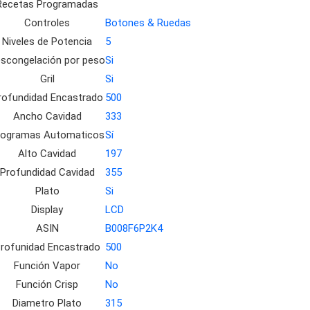
Recetas Programadas
Controles
Botones & Ruedas
Niveles de Potencia
5
scongelación por peso
Si
Gril
Si
rofundidad Encastrado
500
Ancho Cavidad
333
rogramas Automaticos
Sí
Alto Cavidad
197
Profundidad Cavidad
355
Plato
Si
Display
LCD
ASIN
B008F6P2K4
rofunidad Encastrado
500
Función Vapor
No
Función Crisp
No
Diametro Plato
315