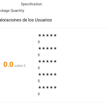
Specification
ckage Quantity
aloraciones de los Usuarios
★
★
★
★
★
0
★
★
★
★
★
0
★
★
★
★
★
0.0
sobre 5
0
★
★
★
★
★
0
★
★
★
★
★
0