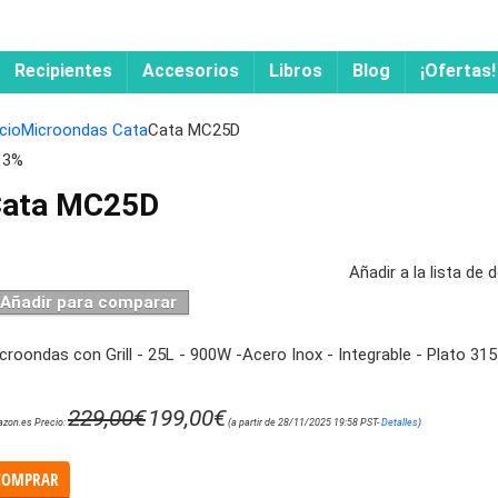
Recipientes
Accesorios
Libros
Blog
¡Ofertas!
icio
Microondas Cata
Cata MC25D
13%
ata MC25D
Añadir a la lista de
Añadir para comparar
croondas con Grill - 25L - 900W -Acero Inox - Integrable - Plato 3
229,00
€
199,00
€
zon.es Precio:
(a partir de 28/11/2025 19:58 PST-
Detalles
)
COMPRAR