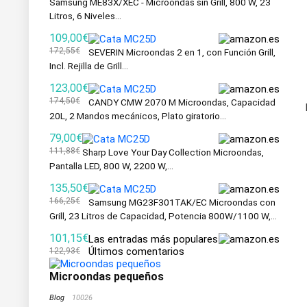
Samsung ME83X/XEC - Microondas sin Grill, 800 W, 23
Litros, 6 Niveles...
109,00€
172,55€
SEVERIN Microondas 2 en 1, con Función Grill,
Incl. Rejilla de Grill...
123,00€
174,50€
CANDY CMW 2070 M Microondas, Capacidad
20L, 2 Mandos mecánicos, Plato giratorio...
79,00€
111,88€
Sharp Love Your Day Collection Microondas,
Pantalla LED, 800 W, 2200 W,...
135,50€
166,25€
Samsung MG23F301TAK/EC Microondas con
Grill, 23 Litros de Capacidad, Potencia 800W/1100 W,...
101,15€
Las entradas más populares
Últimos comentarios
122,93€
Microondas pequeños
Blog
10026