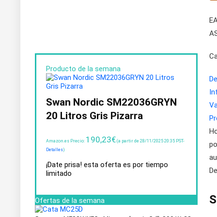
EA
AS
Ca
Producto de la semana
De
In
Swan Nordic SM22036GRYN
Va
20 Litros Gris Pizarra
Pr
Ho
190,23
€
Amazon.es Precio:
(a partir de 28/11/2025 20:35 PST-
po
Detalles
)
au
¡Date prisa! esta oferta es por tiempo
De
limitado
S
Ofertas de la semana