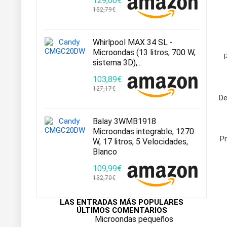
129,00€
152,79€
Whirlpool MAX 34 SL -
Microondas (13 litros, 700 W,
sistema 3D),...
103,89€
127,17€
De
Balay 3WMB1918
Microondas integrable, 1270
P
W, 17 litros, 5 Velocidades,
Blanco
109,99€
132,70€
LAS ENTRADAS MÁS POPULARES
ÚLTIMOS COMENTARIOS
Microondas pequeños