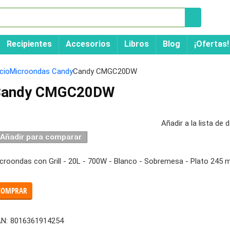
Recipientes
Accesorios
Libros
Blog
¡Ofertas!
icio
Microondas Candy
Candy CMGC20DW
Candy CMGC20DW
Añadir a la lista de
Añadir para comparar
croondas con Grill - 20L - 700W - Blanco - Sobremesa - Plato 245
COMPRAR
N:
8016361914254