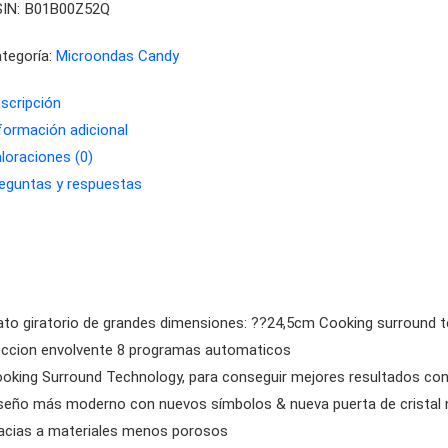
IN:
B01B00Z52Q
tegoría:
Microondas Candy
scripción
formación adicional
loraciones (0)
eguntas y respuestas
ato giratorio de grandes dimensiones: ??24,5cm Cooking surround t
ccion envolvente 8 programas automaticos
oking Surround Technology, para conseguir mejores resultados co
seño más moderno con nuevos símbolos & nueva puerta de cristal ne
acias a materiales menos porosos