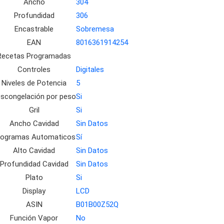
Ancho
304
Profundidad
306
Encastrable
Sobremesa
EAN
8016361914254
Recetas Programadas
Controles
Digitales
Niveles de Potencia
5
scongelación por peso
Si
Gril
Si
Ancho Cavidad
Sin Datos
rogramas Automaticos
Sí
Alto Cavidad
Sin Datos
Profundidad Cavidad
Sin Datos
Plato
Si
Display
LCD
ASIN
B01B00Z52Q
Función Vapor
No