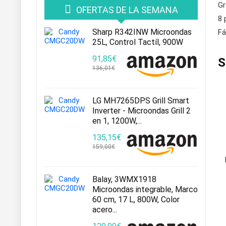
Gr
OFERTAS DE LA SEMANA
8 
Sharp R342INW Microondas
Fá
25L, Control Tactíl, 900W
91,85€
S
136,01€
LG MH7265DPS Grill Smart
Inverter - Microondas Grill 2
en 1, 1200W,...
135,15€
159,00€
Balay, 3WMX1918
Microondas integrable, Marco
60 cm, 17 L, 800W, Color
acero...