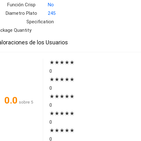
Función Crisp
No
Diametro Plato
245
Specification
ckage Quantity
aloraciones de los Usuarios
★
★
★
★
★
0
★
★
★
★
★
0
★
★
★
★
★
0.0
sobre 5
0
★
★
★
★
★
0
★
★
★
★
★
0