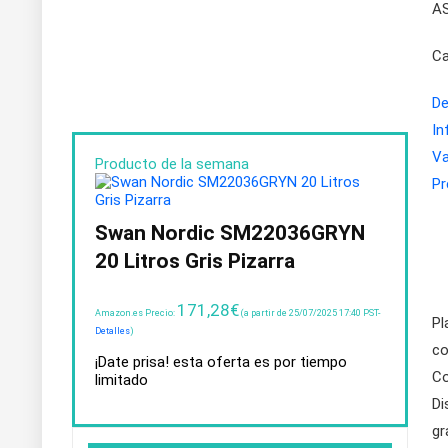
AS
Ca
De
In
Va
Producto de la semana
Pr
Swan Nordic SM22036GRYN
20 Litros Gris Pizarra
171,28
€
Amazon.es Precio:
(a partir de 25/07/2025 17:40 PST-
Pl
Detalles
)
co
¡Date prisa! esta oferta es por tiempo
Co
limitado
Di
gr