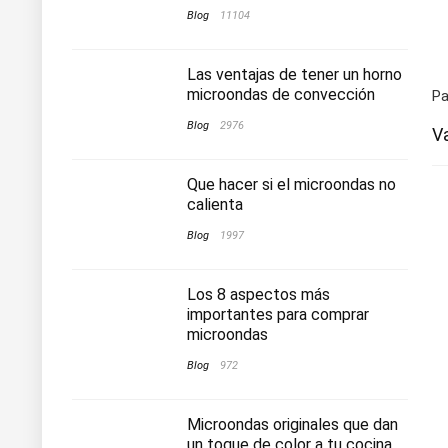
Blog
11104
Las ventajas de tener un horno
microondas de convección
Pa
Blog
2976
V
Que hacer si el microondas no
calienta
Blog
1997
Los 8 aspectos más
importantes para comprar
microondas
Blog
972
Microondas originales que dan
un toque de color a tu cocina