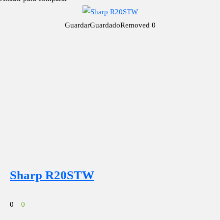
Guardar
Guardado
Removed
0
Sharp R20STW
0
0