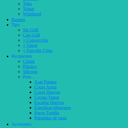
Teka
Tristar
Whirlpool
Baratos
Tipo
Sin Grill
Con Grill
+ Convección
+ Vapor
+ Función Crisp
Recipientes
Cristal
Plástico
Silicona
Para…
Asar Patatas
Cocer Arroz
Cocer Huevos
Cocina Vapor
Escalfar Huevos
Esterilizar biberones
Hacer Tortilla
Palomitas de maiz
Accesorios