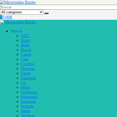
0,00
€
0
Marcas
AEG
Balay
Beko
Bosch
Candy
Cata
Cecotec
Daewoo
Fagor
Klarstein
LG
Miele
Orbegozo
Panasonic
Samsung
Severin
Sharp
Siemens