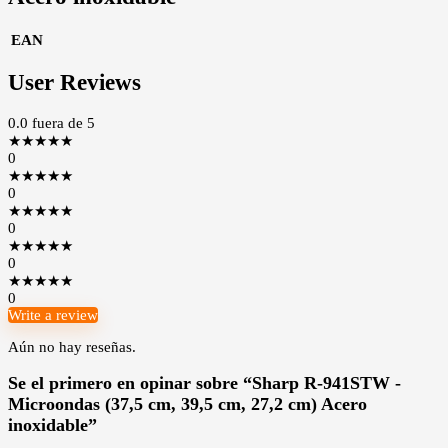
EAN
User Reviews
0.0
fuera de 5
★
★
★
★
★
0
★
★
★
★
★
0
★
★
★
★
★
0
★
★
★
★
★
0
★
★
★
★
★
0
Write a review
Aún no hay reseñas.
Se el primero en opinar sobre “Sharp R-941STW -
Microondas (37,5 cm, 39,5 cm, 27,2 cm) Acero
inoxidable”