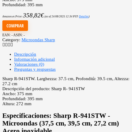
Profundidad: 395 mm
358,82
€
Amazon.es Price:
(as of 24/08/2025 12:34 PST-
Detalles
)
COMPRAR
EAN:
-
ASIN:
-
Category:
Microondas Sharp
Descripción
Información adicional
Valoraciones (0)
Preguntas y respuestas
Sharp R-941STW. Larghezza: 37.5 cm, Profondità: 39.5 cm, Altezza:
27.2 cm
Descripción del producto: Sharp R- 941STW
Ancho: 375 mm
Profundidad: 395 mm
Altura: 272 mm
Especificaciones:
Sharp R-941STW -
Microondas (37,5 cm, 39,5 cm, 27,2 cm)
Acero inoxidable