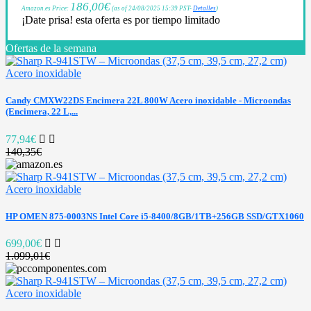
186,00
€
Amazon.es Price:
(as of 24/08/2025 15:39 PST-
Detalles
)
¡Date prisa! esta oferta es por tiempo limitado
Ofertas de la semana
Candy CMXW22DS Encimera 22L 800W Acero inoxidable - Microondas
(Encimera, 22 L,...
77,94€
140,35€
HP OMEN 875-0003NS Intel Core i5-8400/8GB/1TB+256GB SSD/GTX1060
699,00€
1.099,01€