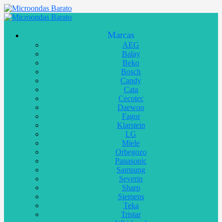
Marcas
AEG
Balay
Beko
Bosch
Candy
Cata
Cecotec
Daewoo
Fagor
Klarstein
LG
Miele
Orbegozo
Panasonic
Samsung
Severin
Sharp
Siemens
Teka
Tristar