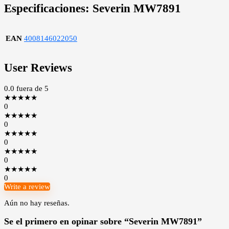
Especificaciones:
Severin MW7891
EAN
4008146022050
User Reviews
0.0
fuera de 5
★
★
★
★
★
0
★
★
★
★
★
0
★
★
★
★
★
0
★
★
★
★
★
0
★
★
★
★
★
0
Write a review
Aún no hay reseñas.
Se el primero en opinar sobre “Severin MW7891”