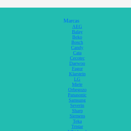
Marcas
AEG
Balay
Beko
Bosch
Candy
Cata
Cecotec
Daewoo
Fagor
Klarstein
LG
Miele
Orbegozo
Panasonic
Samsung
Severin
Sharp
Siemens
Teka
Tristar