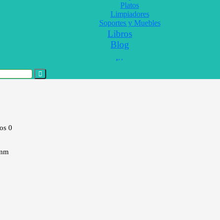
Platos
Limpiadores
Soportes y Muebles
Libros
Blog
tos
0
 mm