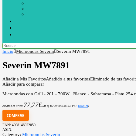
Inicio
Microondas Severin
Severin MW7891
Severin MW7891
Añadir a Mis Favoritos
Añadido a tus favoritos
Eliminado de tus favori
Añadir para comparar
Microondas con Grill - 20L - 700W . Blanco - Sobremesa - Plato 254
77,77
€
Amazon.es Price:
(as of 16/09/2025 03:53 PST-
Detalles
)
COMPRAR
EAN:
4008146022050
ASIN:
-
Category:
Microondas Severin