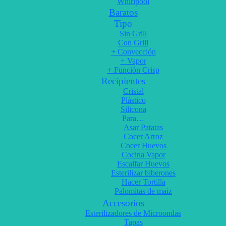
Whirlpool
Baratos
Tipo
Sin Grill
Con Grill
+ Convección
+ Vapor
+ Función Crisp
Recipientes
Cristal
Plástico
Silicona
Para…
Asar Patatas
Cocer Arroz
Cocer Huevos
Cocina Vapor
Escalfar Huevos
Esterilizar biberones
Hacer Tortilla
Palomitas de maiz
Accesorios
Esterilizadores de Microondas
Tapas