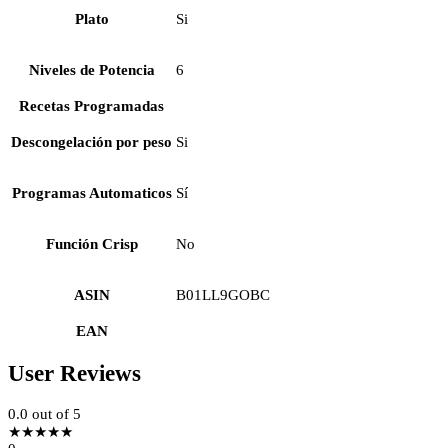
Plato
Si
Niveles de Potencia
6
Recetas Programadas
Descongelación por peso
Si
Programas Automaticos
Sí
Función Crisp
No
ASIN
B01LL9GOBC
EAN
User Reviews
0.0
out of 5
★
★
★
★
★