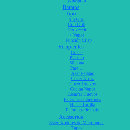
Whirlpool
Baratos
Tipo
Sin Grill
Con Grill
+ Convección
+ Vapor
+ Función Crisp
Recipientes
Cristal
Plástico
Silicona
Para…
Asar Patatas
Cocer Arroz
Cocer Huevos
Cocina Vapor
Escalfar Huevos
Esterilizar biberones
Hacer Tortilla
Palomitas de maiz
Accesorios
Esterilizadores de Microondas
Tapas