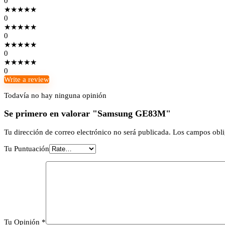
0
★
★
★
★
★
0
★
★
★
★
★
0
★
★
★
★
★
0
★
★
★
★
★
0
Write a review
Todavía no hay ninguna opinión
Se primero en valorar "Samsung GE83M"
Tu dirección de correo electrónico no será publicada.
Los campos obli
Tu Puntuación
Tu Opinión
*