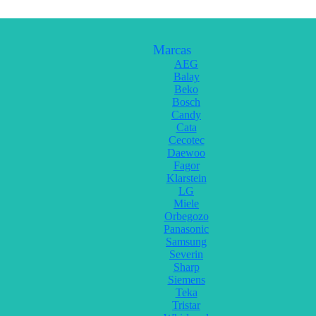
Marcas
AEG
Balay
Beko
Bosch
Candy
Cata
Cecotec
Daewoo
Fagor
Klarstein
LG
Miele
Orbegozo
Panasonic
Samsung
Severin
Sharp
Siemens
Teka
Tristar