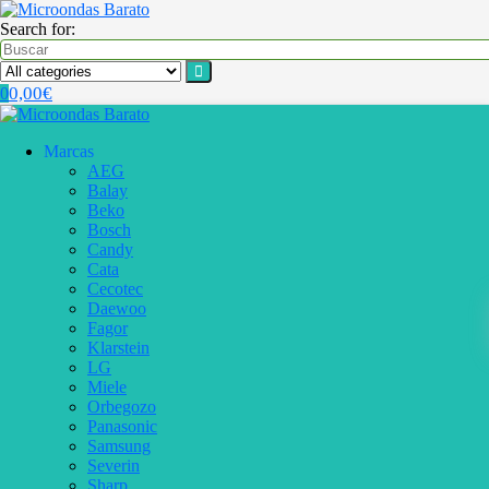
Search for:
0,00
€
0
Marcas
AEG
Balay
Beko
Bosch
Candy
Cata
Cecotec
Daewoo
Fagor
Klarstein
LG
Miele
Orbegozo
Panasonic
Samsung
Severin
Sharp