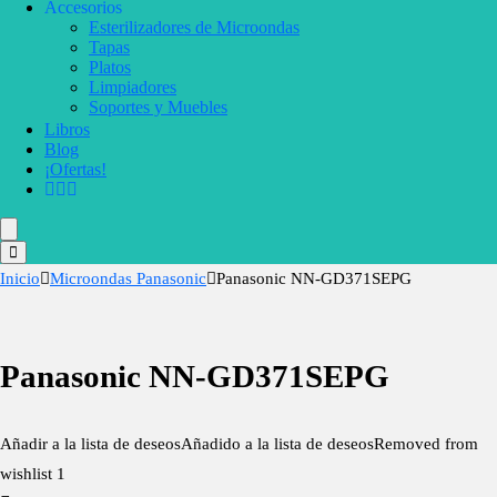
Accesorios
Esterilizadores de Microondas
Tapas
Platos
Limpiadores
Soportes y Muebles
Libros
Blog
¡Ofertas!
Inicio
Microondas Panasonic
Panasonic NN-GD371SEPG
Panasonic NN-GD371SEPG
Añadir a la lista de deseos
Añadido a la lista de deseos
Removed from
wishlist
1