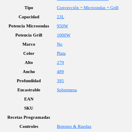
Tipo
Convección + Microondas + Grill
Capacidad
23L
Potencia Microondas
950W
Potencia Grill
1000W
Marco
No
Color
Plata
Alto
279
Ancho
489
Profundidad
395
Encastrable
Sobremesa
EAN
SKU
Recetas Programadas
Controles
Botones & Ruedas