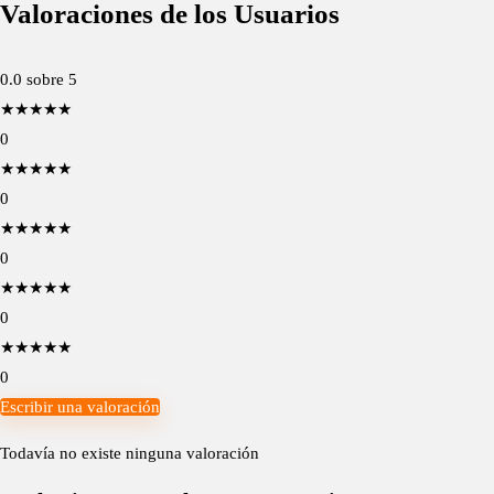
Valoraciones de los Usuarios
0.0
sobre 5
★
★
★
★
★
0
★
★
★
★
★
0
★
★
★
★
★
0
★
★
★
★
★
0
★
★
★
★
★
0
Escribir una valoración
Todavía no existe ninguna valoración