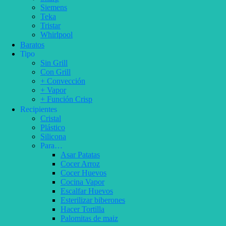
Siemens
Teka
Tristar
Whirlpool
Baratos
Tipo
Sin Grill
Con Grill
+ Convección
+ Vapor
+ Función Crisp
Recipientes
Cristal
Plástico
Silicona
Para…
Asar Patatas
Cocer Arroz
Cocer Huevos
Cocina Vapor
Escalfar Huevos
Esterilizar biberones
Hacer Tortilla
Palomitas de maiz