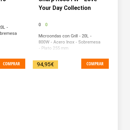
Your Day Collection
0
0
20L -
obremesa
Microondas con Grill - 20L -
800W - Acero Inox - Sobremesa
- Plato 255 mm
COMPRAR
COMPRAR
94,95
€