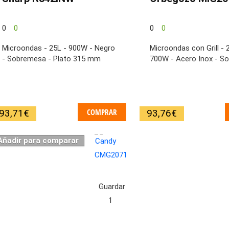
0
0
0
0
Microondas - 25L - 900W - Negro
Microondas con Grill - 
- Sobremesa - Plato 315 mm
700W - Acero Inox - S
COMPRAR
93,71
€
93,76
€
Añadir para comparar
Guardar
1