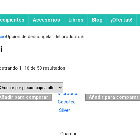
ecipientes
Accesorios
Libros
Blog
¡Ofertas!
icio
Opción de descongelar del producto
Si
i
strando 1–16 de 53 resultados
Añadir para comparar
Añadir para comparar
Guardar