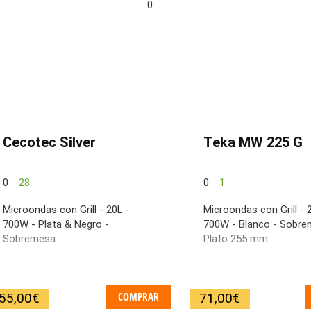
0
Cecotec Silver
Teka MW 225 G
0
28
0
1
Microondas con Grill - 20L -
Microondas con Grill - 
700W - Plata & Negro -
700W - Blanco - Sobre
Sobremesa
Plato 255 mm
COMPRAR
55,00
€
71,00
€