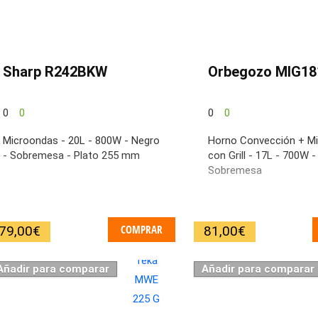
Sharp R242BKW
Orbegozo MIG18
0
0
0
0
Microondas - 20L - 800W - Negro
Horno Convección + M
- Sobremesa - Plato 255 mm
con Grill - 17L - 700W -
Sobremesa
COMPRAR
79,00
€
81,00
€
Añadir para comparar
Añadir para comparar