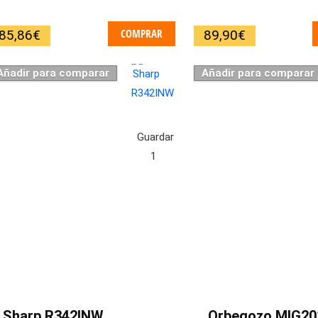
COMPRAR
85,86
€
89,90
€
Añadir para comparar
Añadir para comparar
Guardar
1
Sharp R342INW
Orbegozo MIG20