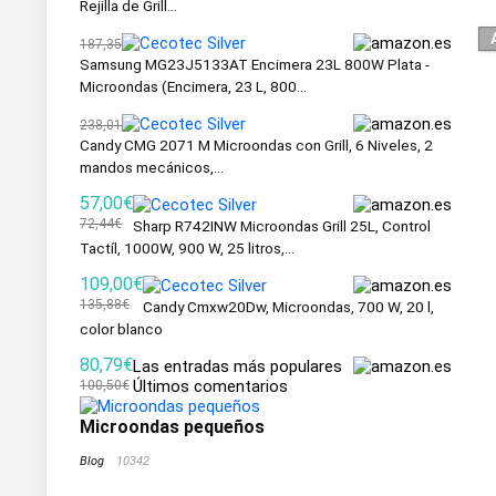
Rejilla de Grill...
187,35
Samsung MG23J5133AT Encimera 23L 800W Plata -
Microondas (Encimera, 23 L, 800...
238,01
Candy CMG 2071 M Microondas con Grill, 6 Niveles, 2
mandos mecánicos,...
57,00€
72,44€
Sharp R742INW Microondas Grill 25L, Control
Tactíl, 1000W, 900 W, 25 litros,...
109,00€
135,88€
Candy Cmxw20Dw, Microondas, 700 W, 20 l,
color blanco
80,79€
Las entradas más populares
Últimos comentarios
100,50€
Microondas pequeños
Blog
10342