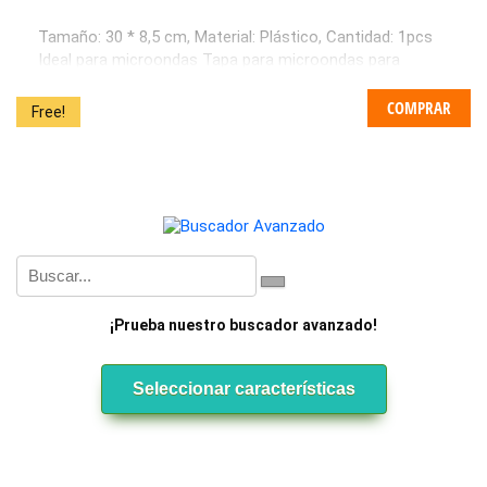
Tamaño: 30 * 8,5 cm, Material: Plástico, Cantidad: 1pcs
Ideal para microondas Tapa para microondas para
mantener su microondas limpia de salpicaduras de
alimentos. Fácil de limpiar Lavavajillas, microondas es
COMPRAR
Free!
fácil de limpiar con sólo agua o jabón o lavar en bandeja
superior de lavavajillas.
¡Prueba nuestro buscador avanzado!
Seleccionar características