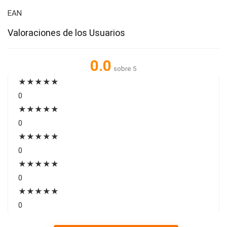
EAN
Valoraciones de los Usuarios
0.0
sobre 5
★
★
★
★
★
0
★
★
★
★
★
0
★
★
★
★
★
0
★
★
★
★
★
0
★
★
★
★
★
0