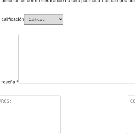
 dirección de correo electrónico no será publicada.
Los campos obli
 calificación
 reseña
*