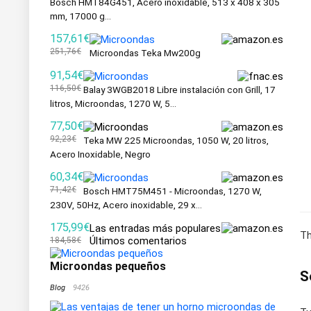
Bosch HMT84G451, Acero inoxidable, 513 x 408 x 305
mm, 17000 g...
157,61€
251,76€
Microondas Teka Mw200g
91,54€
116,50€
Balay 3WGB2018 Libre instalación con Grill, 17
litros, Microondas, 1270 W, 5...
77,50€
92,23€
Teka MW 225 Microondas, 1050 W, 20 litros,
Acero Inoxidable, Negro
60,34€
71,42€
Bosch HMT75M451 - Microondas, 1270 W,
230V, 50Hz, Acero inoxidable, 29 x...
175,99€
Las entradas más populares
Th
Últimos comentarios
184,58€
Microondas pequeños
S
Blog
9426