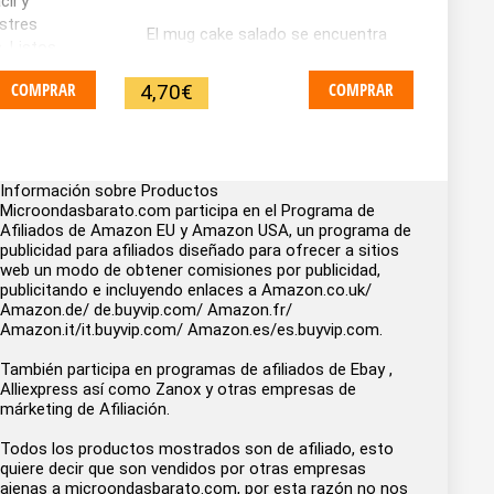
il y
stres
El mug cake salado se encuentra
. Listos
a medio camino entre el muffi n y
 y fáciles
el pastel salado. Se come con
COMPRAR
COMPRAR
4,70
€
as una
cuchara o con los dedos, puede
 se
cortarse en rebanadas, untarse
 el
con deliciosos toppings y
 llega el
degustarse caliente o frío. Aquí
es!
Información sobre Productos
encontrarás más de 30 variantes
Microondasbarato.com participa en el Programa de
de este divertido tentempié y que
Afiliados de Amazon EU y Amazon USA, un programa de
gustarán a todo el mundo: de
publicidad para afiliados diseñado para ofrecer a sitios
carne, ...
web un modo de obtener comisiones por publicidad,
publicitando e incluyendo enlaces a Amazon.co.uk/
Amazon.de/ de.buyvip.com/ Amazon.fr/
Amazon.it/it.buyvip.com/ Amazon.es/es.buyvip.com.
También participa en programas de afiliados de Ebay ,
Alliexpress así como Zanox y otras empresas de
márketing de Afiliación.
Todos los productos mostrados son de afiliado, esto
quiere decir que son vendidos por otras empresas
ajenas a microondasbarato.com, por esta razón no nos