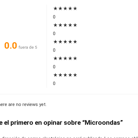
★
★
★
★
★
0
★
★
★
★
★
0
★
★
★
★
★
0.0
fuera de 5
0
★
★
★
★
★
0
★
★
★
★
★
0
ere are no reviews yet.
e el primero en opinar sobre “Microondas”