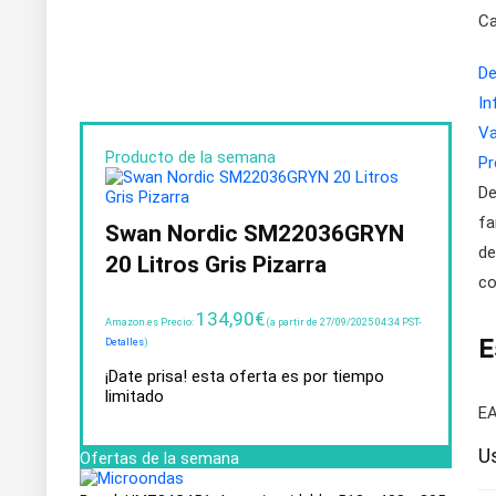
Ca
De
In
Va
Producto de la semana
Pr
De
fa
Swan Nordic SM22036GRYN
de
20 Litros Gris Pizarra
co
134,90
€
Amazon.es Precio:
(a partir de 27/09/2025 04:34 PST-
E
Detalles
)
¡Date prisa! esta oferta es por tiempo
limitado
E
U
Ofertas de la semana