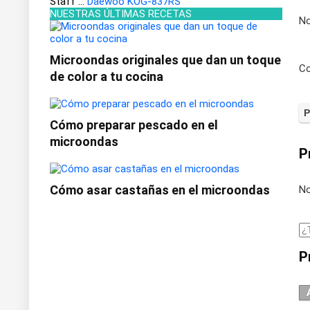
Staff
...
Daewoo KOG-837RS
NUESTRAS ÚLTIMAS RECETAS
N
Microondas originales que dan un toque
Co
de color a tu cocina
Cómo preparar pescado en el
microondas
P
Cómo asar castañas en el microondas
No
P