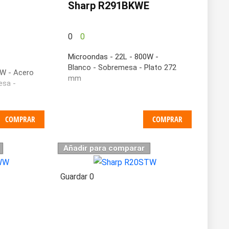
Sharp R291BKWE
0
0
Microondas - 22L - 800W -
Blanco - Sobremesa - Plato 272
0W - Acero
mm
esa -
COMPRAR
COMPRAR
Añadir para comparar
Guardar
0