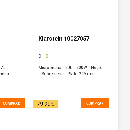
Klarstein 10027057
0
0
17L -
Microondas - 20L - 700W - Negro
mesa -
- Sobremesa - Plato 245 mm
COMPRAR
COMPRAR
79,99
€