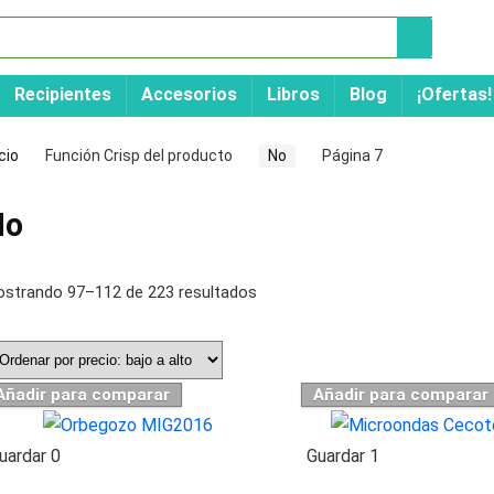
Recipientes
Accesorios
Libros
Blog
¡Ofertas!
icio
Función Crisp del producto
No
Página 7
No
strando 97–112 de 223 resultados
Añadir para comparar
Añadir para comparar
uardar
0
Guardar
1