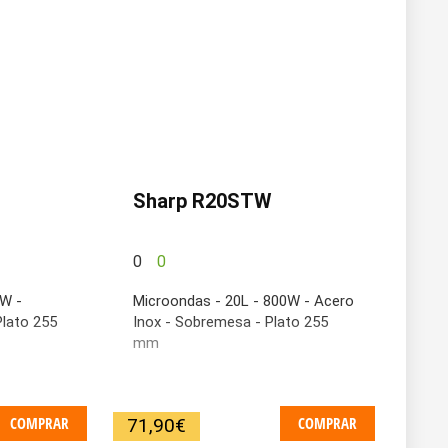
Sharp R20STW
0
0
0W -
Microondas - 20L - 800W - Acero
Plato 255
Inox - Sobremesa - Plato 255
mm
COMPRAR
COMPRAR
71,90
€