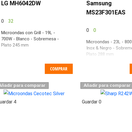
LG MH6042DW
Samsung
MS23F301EAS
0
32
0
0
Microondas con Grill - 19L -
700W - Blanco - Sobremesa -
Microondas - 23L - 80
Plato 245 mm
Inox & Negro - Sobrem
Plato 288 mm
COMPRAR
Añadir para comparar
Añadir para comparar
uardar
4
Guardar
0