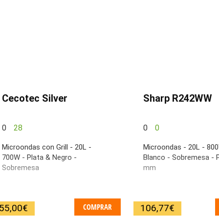
Cecotec Silver
Sharp R242WW
0
28
0
0
Microondas con Grill - 20L -
Microondas - 20L - 80
700W - Plata & Negro -
Blanco - Sobremesa - 
Sobremesa
mm
COMPRAR
55,00
€
106,77
€