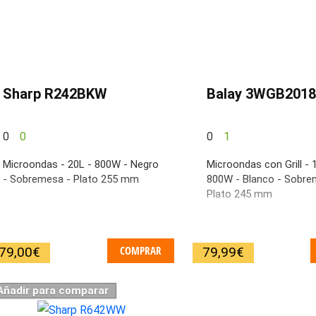
Sharp R242BKW
Balay 3WGB2018
0
0
0
1
Microondas - 20L - 800W - Negro
Microondas con Grill - 
- Sobremesa - Plato 255 mm
800W - Blanco - Sobre
Plato 245 mm
COMPRAR
79,00
€
79,99
€
Añadir para comparar