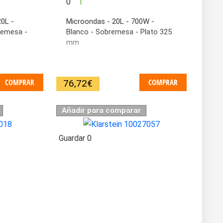
0
1
20L -
Microondas - 20L - 700W -
remesa -
Blanco - Sobremesa - Plato 325
mm
COMPRAR
COMPRAR
76,72
€
Añadir para comparar
Guardar
0