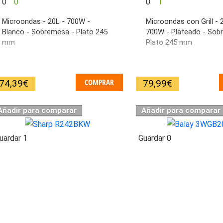
0
0
0
1
Microondas - 20L - 700W -
Microondas con Grill - 
Blanco - Sobremesa - Plato 245
700W - Plateado - Sob
mm
Plato 245 mm
COMPRAR
74,39
€
79,99
€
Añadir para comparar
Añadir para comparar
uardar
1
Guardar
0