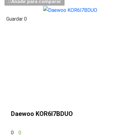
Añadir para comparar
Guardar
0
Daewoo KOR6l7BDUO
0
0