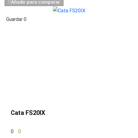
Añadir para comparar
Guardar
0
Cata FS20IX
0
0